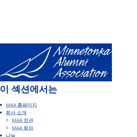
달력
동문상
록
미네통카 동문 작가 워크숍
업데이트하기
모든 학년, 모든 친구가 함께하는 동창회
지난 동창회
이 섹션에서는
MAA 홈페이지
회사 소개
MAA 정관
MAA 회의
나눔