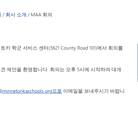
교사 지원금
동문회지
공로를 인정하다
저자 및 작가
회
/
회사 소개
/
MAA 회의
(새 창/탭에서 열림)
온라인 스토어
수강 과목 목
미네통카 동문 장학금
연락처 정보 
참전용사
군 서비스 센터(5621 County Road 101)에서 회의를
KIA 추모비
의견 제안을 환영합니다. 회의는 오후 5시에 시작하여 대개
@minnetonkaschools.org으로
이메일을 보내주시기 바랍니