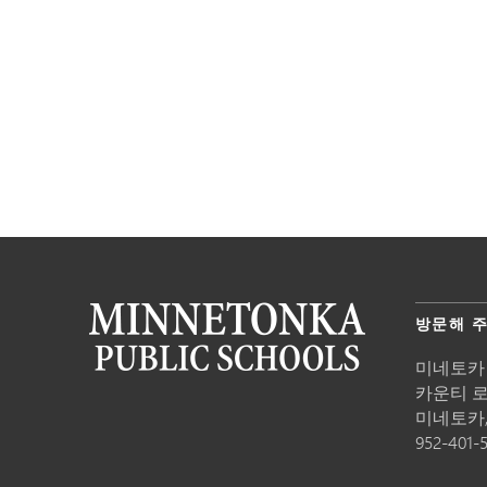
방문해 
미네토카
카운티 로드
미네토카
952-401-