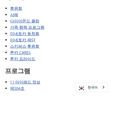
후원회
사례
(새 창/탭에서 열림)
다이아몬드 클럽
가족 협력 프로그램
미네토카 동창회
미네토카 재단
스키퍼스 후원회
톤카 CARES
톤카 프라이드
프로그램
1:1 아이패드 정보
한국어
제504조
학교 폭력 예방
디지털 헬스 & 웰니스
영어 학습자 (EL)