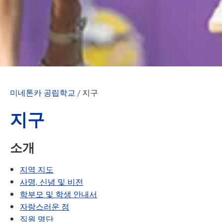
미네톤카 공립학교
/
지구
지구
소개
(새 창/탭에서 열림)
지역 지도
사명, 신념 및 비전
학부모 및 학생 안내서
자랑스러운 점
직원 명단