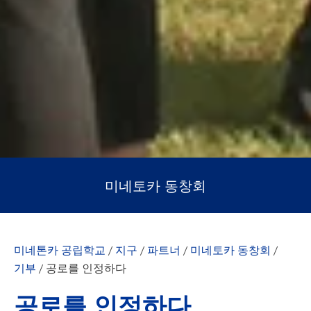
미네토카 동창회
미네톤카 공립학교
/
지구
/
파트너
/
미네토카 동창회
/
기부
/
공로를 인정하다
공로를 인정하다