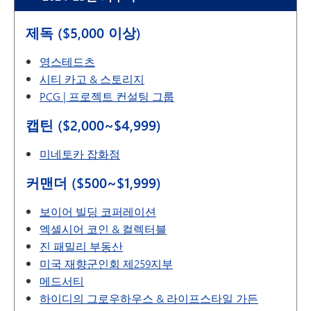
제독 ($5,000 이상)
영스테드츠
시티 카고 & 스토리지
PCG | 프로젝트 컨설팅 그룹
캡틴 ($2,000~$4,999)
미네토카 잡화점
커맨더 ($500~$1,999)
보이어 빌딩 코퍼레이션
엑셀시어 코인 & 컬렉터블
진 패밀리 부동산
미국 재향군인회 제259지부
메드서티
하이디의 그로우하우스 & 라이프스타일 가든