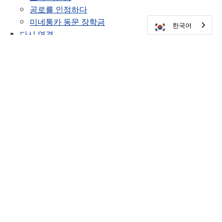
공로를 인정하다
미네통카 동문 장학금
한국어
다시 연결
동문회지
저자 및 작가
수강 과목 목록
연락처 정보 업데이트하기
반 대표
참전용사
KIA 추모비
동창회 및 행사
모든 학년, 모든 친구가 함께하는 동창회
동문상
달력
동창회
연락처