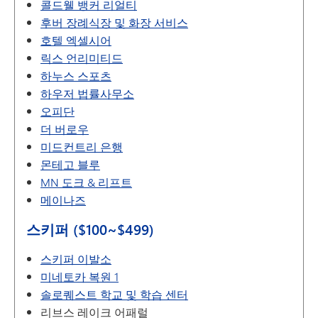
콜드웰 뱅커 리얼티
후버 장례식장 및 화장 서비스
호텔 엑셀시어
릭스 언리미티드
하누스 스포츠
하우저 법률사무소
오피단
더 버로우
미드컨트리 은행
몬테고 블루
MN 도크 & 리프트
메이나즈
스키퍼 ($100~$499)
스키퍼 이발소
미네토카 복원 1
솔로퀘스트 학교 및 학습 센터
리브스 레이크 어패럴