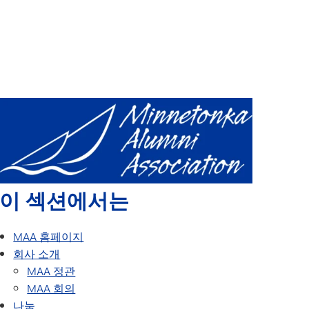
달력
동문상
록
미네통카 동문 작가 워크숍
업데이트하기
모든 학년, 모든 친구가 함께하는 동창회
지난 동창회
이 섹션에서는
MAA 홈페이지
회사 소개
MAA 정관
MAA 회의
나눔