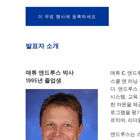
이 무료 행사에 등록하세요
발표자 소개
매튜 앤드루스 박사
매튜 C. 앤드루
1995년 졸업생
스쿨 앤 러닝 센터
다. 앤드루스
시스템, 교육
한 자문을 제
로그램을 평가
르치며, 리더
앤드루스는 스탠포