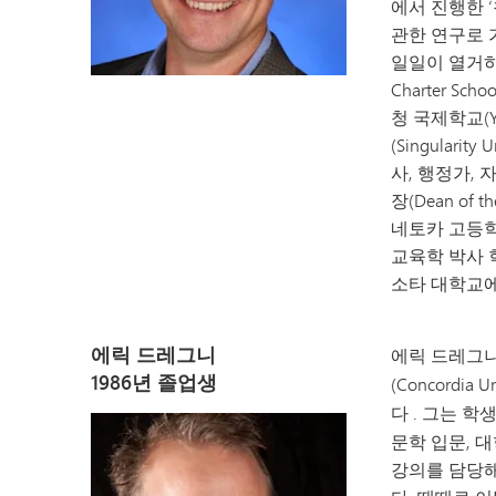
에서 진행한 ‘청
관한 연구로 
일일이 열거하기
Charter Sch
청 국제학교(Yew
(Singular
사, 행정가,
장(Dean of
네토카 고등학
교육학 박사 학
소타 대학교에
에릭 드레그니
에릭 드레그니(E
1986년 졸업생
(Concordia
다
. 그는 학
문학 입문, 대
강의를 담당해