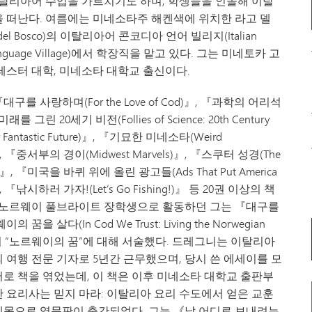
이탈리아어 수업을 가르치기도 하며, 학생들을 인솔해 이탈
 떠난다. 여름에는 미네소타주 해켄색에 위치한 라고 델
del Bosco)의 이탈리아어 콘코디아 언어 빌리지(Italian
 Language Village)에서 학장직을 맡고 있다. 그는 미네토카 고
레스터 대학, 미네소타 대학교 출신이다.
구를 사랑하며(For the Love of Cod)』, 『과학의 어리석
를 그린 20세기 비전(Follies of Science: 20th Century
our Fantastic Future)』, 『기묘한 미네소타(Weird
)』, 『중서부의 경이(Midwest Marvels)』, 『스쿠터 성경(The
ble)』, 『미국을 바퀴 위에 올린 광고들(Ads That Put America
』, 『낚시하러 가자!(Let’s Go Fishing!)』 등 20권 이상의 책
 노르웨이 풀브라이트 장학생으로 활동하던 그는 『대구를
 꿈을 살다(In Cod We Trust: Living the Norwegian
에서 “노르웨이의 꿈”에 대해 서술했다. 드레그니는 이탈리아
 여행 전문 기자로 5년간 근무했으며, 당시 쓴 에세이를 모
로 책을 엮었는데, 이 책은 이후 미네소타 대학교 출판부
 요리사는 믿지 마라: 이탈리아 요리 수도에서 얻은 교훈
목으로 영문판이 출간되었다. 그는 《날 어디로 보내려는