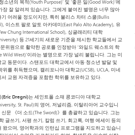
소년의 목적(Youth Purpose)’ 및 ‘좋은 일(Good Work)’에
가장 잘 알려져 있습니다. 그에게 붙여진 별명은 너무 많아
 어려울 정도이지만, 특히 불리스 차터 스쿨(Bullis
ool), 이스트 팔로 알토 아카데미(East Palo Alto Academy), 유
 Chung International School), 싱귤래리티 대학
ity University) 등 21세기의 새로운 기준을 제시한 학교들에서 교
 자문위원으로 활약한 공로를 인정받아 ‘와일드 웨스트의 학
 the Wild West)’이라는 별명으로 가장 널리 불립니다. 그는 미
교 동문이다. 스탠포드 대학교에서 아동·청소년 발달 및
위를 취득했으며, 캘리포니아 대학교(UCSB), UCLA, 미네
서 교원 자격증을 포함한 학위를 보유하고 있다.
ric Dregni)는
세인트폴 소재 콩코디아 대학교
 University, St. Paul)의 영어, 저널리즘, 이탈리아어
교수입니
생 신문 《더 소드(The Sword)》를 총괄하고 있습니다. 그는
학 글쓰기, 서평 쓰기, 칼럼 쓰기, 회고록, 여행 에세이 등의
 왔으며, 영어학과의 인턴십 프로그램을 지도하고 있습니