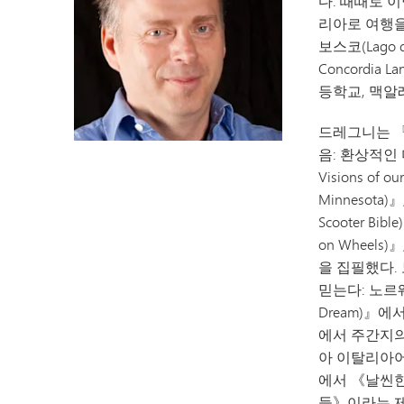
다. 때때로 
리아로 여행을
보스코(Lago 
Concordia
등학교, 맥알
드레그니는 『대
음: 환상적인 미래
Visions of 
Minnesota
Scooter Bi
on Wheels)
을 집필했다.
믿는다: 노르웨이의
Dream)』
에서 주간지의
아 이탈리아어
에서 《날씬한
들》이라는 제