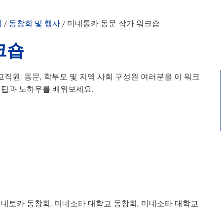
교사 지원금
동문회지
공로를 인정하다
저자 및 작가
회
/
동창회 및 행사
/
미네통카 동문 작가 워크숍
(새 창/탭에서 열림)
온라인 스토어
수강 과목 목
크숍
미네통카 동문 장학금
연락처 정보 
참전용사
교직원, 동문, 학부모 및 지역 사회 구성원 여러분을 이 워크
KIA 추모비
 팁과 노하우를 배워보세요.
네토카 동창회, 미네소타 대학교 동창회, 미네소타 대학교