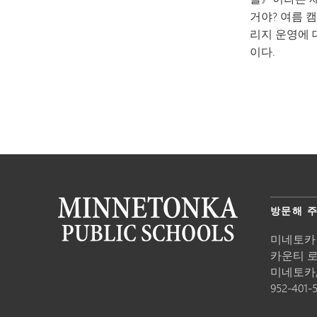
거야? 여름 
리지 운영에 
이다.
방문해 
미네토카
카운티 로드
미네토카
952-401-