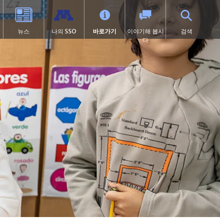
뉴스
나의 SSO
바로가기
이야기해 봅시
검색
다
학교 체육
고등학교 (9~12학년)
전환 교육
프로그램
학술적 수상 내역
SAIL 전환 프로그램
1:1 아이패드 정보
대학 선이수 과정(AP)
제504조
이러닝
 열림)
 묻는 질문
캡스톤
학교 폭력 예방
톤카 온라인
처
미술
디지털 헬스 & 웰니스
(새 창/탭에서 열림)
졸업 요건
영어 학습자 (EL)
츠
국제 바칼로레아(IB)
보건 서비스
츠 소식
국제학
집에 갇힌
언어 몰입 교육 (9~12학년)
맥키니-벤토 지원 대상 학생
미네토카 연구소
미네톤카 아메리칸 인디언 교육
프로그램
주요 분야: 항공, 자동차, 건설
특수 교육
프로젝트 리드 더 웨이
제1장
선장 일지 | MHS 과정 안내서
제9조
톤카 온라인 (보충 자료)