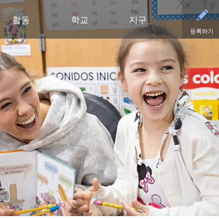
활동
학교
지구
등록하기
유아기
초등학교
부서
중학교
중학교 (6~8학년)
중학교
파트너
고등
영유아 건강 검진
클리어 스프링스 초등학교
예산 및 재무
활동 - MME
학술적 수상 내역
동부 중학교
후원회
달력
유아기 가족 교육(ECFE)
딥헤이븐 초등학교
입찰 및 제안서 모집
활동 - MMW
강좌 안내
웨스트 중학교
사례
시설
(새 창/탭에서
유아 특수교육 (ECSE)
엑셀시어 초등학교
커뮤니케이션
언어 몰입 교육 (6~8학년)
다이아몬드 클럽
자주
고등학교 활동
고등학교
주니어 익스플로러 어린이집
그로브랜드 초등학교
시설 이용 및 대관
가족 협력 프로그램
연락
동아리 및 특별 활동
미네토카 고등학교
미네토카 유치원
미네와슈타 초등학교
인사
미네토카 동창회
등록
문의하기
스케닉 하이츠 초등학교
영양 서비스
미네토카 재단
스포
(새 창/탭에서 열림)
미네토카 합창단
초등부 (유치원~5학년)
재학생 및 일반 모집
스키퍼스 후원회
스포
(새 창/탭에서 열림)
교육 과정
미네토카 밴드
안전 및 보안
톤카 CARES
티켓
(새 창/탭에서 열림)
초등학생용 웹 링크
미네토카 오케스트라
교육과 학습
톤카 프라이드
(새 창/탭에서 열림)
초등학교 미술 교육
미네토카 극장
기술
(새 창/탭에서 열림)
몰입형 교육 과정 (유치원~5학년)
등록
평가 및 검정
Kindergarten at Minnetonka
학생회
교통
문해력 증진 계획