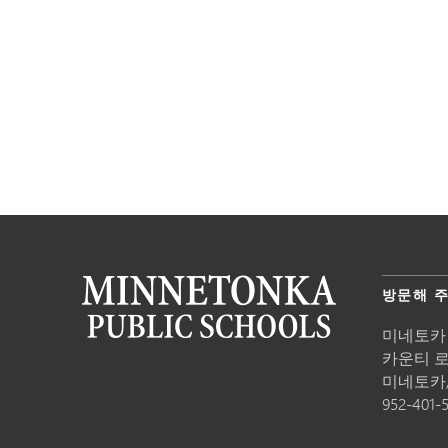
방문해 
미네토카
카운티 로드
미네토카
952-401-