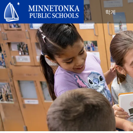
미네토카 공립학교
학계
지역 프로그램
전 학군
지역사회 교육
리더십
심화 학습
우수성 기념 행사
미네토카 유치원 및 ECFE
연차 보고서
컴퓨터 과학 및 코딩
봉사 기념 행사
탐험가 (보육)
학군 정책
디지털 헬스 & 웰니스
지역사회 교육
청소년
교육위원회
언어 몰입 교육
목표를 가진 육아
성인 프로그램
교육감
음악 설정
‘더 푸른 미래를 위한’ 재사용 및 재
행사
미네토카 학군 소개
활용 행사
네비게이터 프로그램
(새 창/탭에서 열림)
지역 지도
톤카가 제공합니다
올베우스(OLWEUS) 학교 폭력 예
사명, 신념 및 비전
방
초등학교
학부모 및 학생 안내서
톤카 온라인
지역 합창단
자랑스러운 점
톤카 과외
직원 명단
청소년 역량 강화
청소년 여가 활동