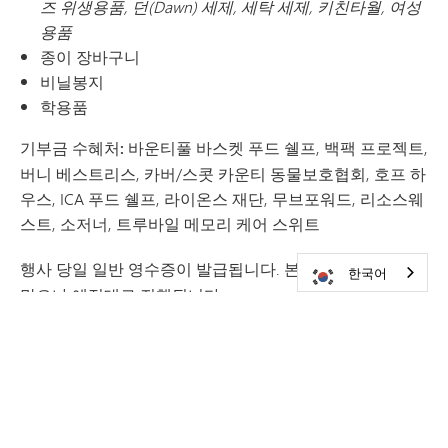
즈 위생용품, 던(Dawn) 세제, 세탁 세제, 키친타월, 여성
용품
종이 장바구니
비닐봉지
학용품
기부금 수혜처: 바운티풀
바스켓 푸드 쉘프, 백팩 프로젝트,
버니 베스트리스, 카버/스콧 카운티 동물보호협회, 호프 하
우스, ICA 푸드 쉘프, 라이온스 재단, 무브포워드, 리소스웨
스트, 소저너, 트루바일 메모리 케어 스위트
행사 당일 일반 영수증이 발급됩니다.
본 행사는 비가 오나
한국어
맑으나 예정대로 진행됩니다
.
문의 사항이 있으신가요?
Sarah
Johnson(
sarah.johnson@minnetonkaschools.org
또는 952-
401-5766)
에게 연락해 주세요
.
연락처