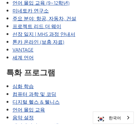
언어 몰입 교육 (9~12학년)
미네토카 연구소
주요 분야: 항공, 자동차, 건설
프로젝트 리드 더 웨이
선장 일지 | MHS 과정 안내서
톤카 온라인 (보충 자료)
VANTAGE
세계 언어
특화 프로그램
심화 학습
컴퓨터 과학 및 코딩
디지털 헬스 & 웰니스
언어 몰입 교육
음악 설정
한국어
네비게이터 프로그램
올베우스(OLWEUS) 학교 폭력 예방