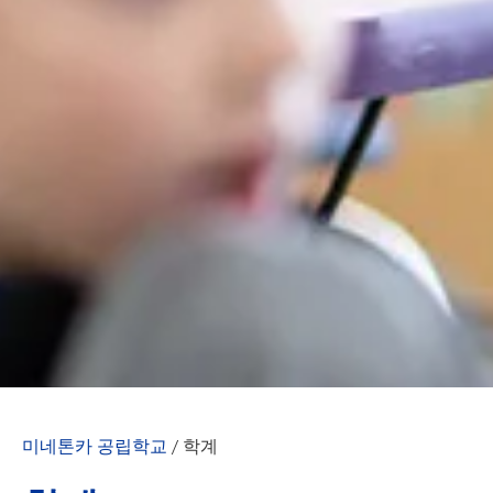
미네톤카 공립학교
/
학계