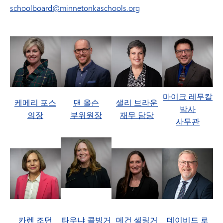
schoolboard@minnetonkaschools.org
마이크 레무칼
케메리 포스
댄 올슨
샐리 브라운
박사
의장
부위원장
재무 담당
사무관
카렌 조던
타우냐 콜빙거
메건 셀링거
데이비드 로