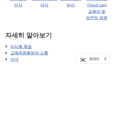
이사
이사
이사
(David Law)
교육감 및
당연직 위원
자세히 알아보기
이사회 목표
교육위원회와의 소통
선거
한국어
위원회 배정
학군 전체 위원회 정보
교육위원회 회의
정책
시민 아카데미
예정된 시설 프로젝트
‘우리의 비전’ 문서 다운로드