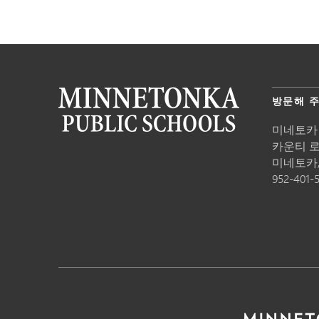
방문해 
미네토카
카운티 로드
미네토카
952-401-