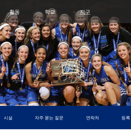
활동
학교
지구
유아기
초등학교
부서
중학교
중학교 (6~8학년)
중학교
파트너
고등
영유아 건강 검진
클리어 스프링스 초등학교
예산 및 재무
활동 - MME
학술적 수상 내역
동부 중학교
후원회
달
유아기 가족 교육(ECFE)
딥헤이븐 초등학교
입찰 및 제안서 모집
활동 - MMW
강좌 안내
웨스트 중학교
사례
시
(새 창/탭에
유아 특수교육 (ECSE)
엑셀시어 초등학교
커뮤니케이션
언어 몰입 교육 (6~8학년)
다이아몬드 클럽
자주
고등학교 활동
고등학교
주니어 익스플로러 어린이집
그로브랜드 초등학교
시설 이용 및 대관
가족 협력 프로그램
연
동아리 및 특별 활동
미네토카 고등학교
미네토카 유치원
미네와슈타 초등학교
인사
미네토카 동창회
등
문의하기
스케닉 하이츠 초등학교
영양 서비스
미네토카 재단
스
(새 창/탭에서 열림)
미네토카 합창단
초등부 (유치원~5학년)
재학생 및 일반 모집
스키퍼스 후원회
스
(새 창/탭에서 열림)
교육 과정
미네토카 밴드
안전 및 보안
톤카 CARES
티
(새 창/탭에서 열림)
초등학생용 웹 링크
미네토카 오케스트라
교육과 학습
톤카 프라이드
(새 창/탭에서 열림)
초등학교 미술 교육
미네토카 극장
기술
(새 창/탭에서 열림)
몰입형 교육 과정 (유치원~5학년)
등록
평가 및 검정
Kindergarten at Minnetonka
학생회
시설
자주 묻는 질문
연락처
등록
교통
문해력 증진 계획