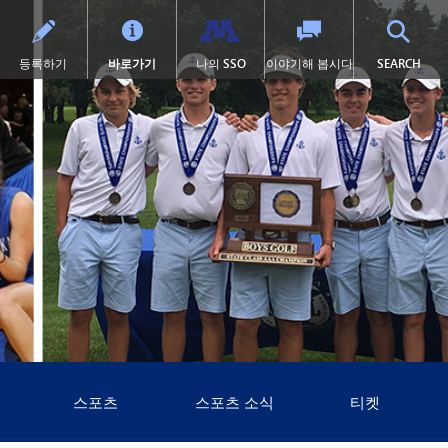
TOG
등록하기
바로가기
나의 SSO
이야기해 봅시다
SEARCH
학교 체육
고등학교 (9~12학년)
전환 교육
프로그램
력
학술적 수상 내역
SAIL 전환 프로그램
1:1 아이패드 정보
설
대학 선이수 과정(AP)
제504조
이러닝
서 열림)
 묻는 질문
캡스톤
학교 폭력 예방
톤카 온라인
락처
미술
디지털 헬스 & 웰니스
(새 창/탭에서 열림)
록
졸업 요건
영어 학습자 (EL)
포츠
국제 바칼로레아(IB)
보건 서비스
포츠 소식
국제학
집에 갇힌
켓
언어 몰입 교육 (9~12학년)
맥키니-벤토 지원 대상 학생
미네토카 연구소
미네톤카 아메리칸 인디언 교육
프로그램
주요 분야: 항공, 자동차, 건설
특수 교육
프로젝트 리드 더 웨이
제1장
(새 창/탭에서 열림)
스포츠
스포츠 소식
티켓
선장 일지 | MHS 과정 안내서
제9조
톤카 온라인 (보충 자료)