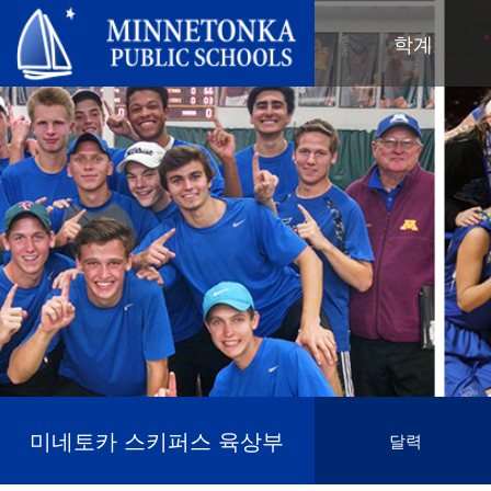
미네토카 공립학교
학계
지역 프로그램
전 학군
지역사회 교육
리더십
심화 학습
우수성 기념 행사
미네토카 유치원 및 ECFE
연차 보고서
컴퓨터 과학 및 코딩
봉사 기념 행사
탐험가 (보육)
학군 정책
디지털 헬스 & 웰니스
지역사회 교육
청소년
교육위원회
언어 몰입 교육
목표를 가진 육아
성인 프로그램
교육감
음악 설정
‘더 푸른 미래를 위한’ 재사용 및 재
행사
미네토카 학군 소개
활용 행사
네비게이터 프로그램
(새 창/탭에서 열림)
지역 지도
톤카가 제공합니다
올베우스(OLWEUS) 학교 폭력 예
사명, 신념 및 비전
방
초등학교
학부모 및 학생 안내서
톤카 온라인
지역 합창단
자랑스러운 점
톤카 과외
직원 명단
청소년 역량 강화
미네토카 스키퍼스 육상부
달력
청소년 여가 활동