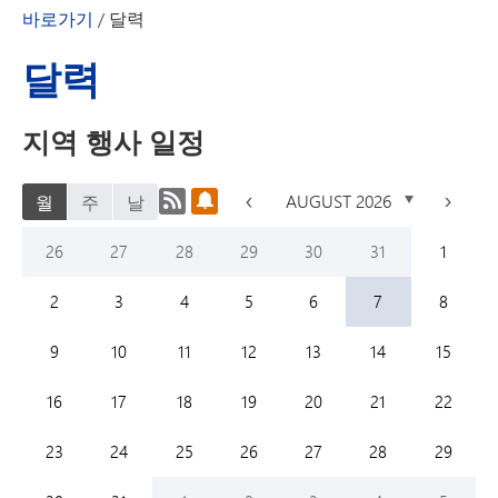
바로가기
/
달력
달력
지역 행사 일정
캘린더 RSS 피드
캘린더 알림 구독하기
<
AUGUST 2026
>
월
주
날
Sunday,
July
Monday,
July
Tuesday,
July
Wednesday,
July
Thursday,
July
Friday,
July
Saturday
August
26
27
28
29
30
31
1
Sunday,
August
Monday,
August
Tuesday,
August
Wednesday,
August
Thursday,
August
Friday,
August
Saturday
August
2
3
4
5
6
7
8
Sunday,
August
Monday,
August
Tuesday,
August
Wednesday,
August
Thursday,
August
Friday,
August
Saturday
August
9
10
11
12
13
14
15
Sunday,
August
Monday,
August
Tuesday,
August
Wednesday,
August
Thursday,
August
Friday,
August
Saturday
August
16
17
18
19
20
21
22
Sunday,
August
Monday,
August
Tuesday,
August
Wednesday,
August
Thursday,
August
Friday,
August
Saturday
August
23
24
25
26
27
28
29