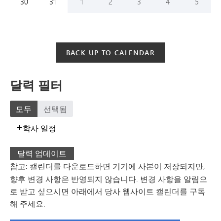
Sunday,
August
Monday,
August
Tuesday,
September
Wednesday,
September
Thursday,
September
Friday,
September
Saturday
Septem
30
31
1
2
3
4
5
BACK UP TO CALENDAR
달력 필터
모두
선택됨
학사 일정
달력 업데이트
참고:
캘린더를 다운로드하면 기기에 사본이 저장되지만,
향후 변경 사항은 반영되지 않습니다. 변경 사항을 알림으
로 받고 싶으시면 아래에서 당사 웹사이트 캘린더를 구독
해 주세요.