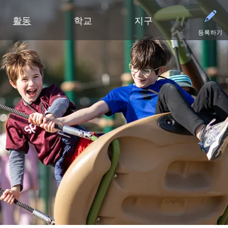
활동
학교
지구
등록하기
유아기
초등학교
부서
중학교
중학교 (6~8학년)
중학교
파트너
고등
영유아 건강 검진
클리어 스프링스 초등학교
예산 및 재무
활동 - MME
학술적 수상 내역
동부 중학교
후원회
달력
유아기 가족 교육(ECFE)
딥헤이븐 초등학교
입찰 및 제안서 모집
활동 - MMW
강좌 안내
웨스트 중학교
사례
시설
(새 창/탭에서
유아 특수교육 (ECSE)
엑셀시어 초등학교
커뮤니케이션
언어 몰입 교육 (6~8학년)
다이아몬드 클럽
자주
고등학교 활동
고등학교
주니어 익스플로러 어린이집
그로브랜드 초등학교
시설 이용 및 대관
가족 협력 프로그램
연락
동아리 및 특별 활동
미네토카 고등학교
미네토카 유치원
미네와슈타 초등학교
인사
미네토카 동창회
등록
문의하기
스케닉 하이츠 초등학교
영양 서비스
미네토카 재단
스포
(새 창/탭에서 열림)
미네토카 합창단
초등부 (유치원~5학년)
재학생 및 일반 모집
스키퍼스 후원회
스포
(새 창/탭에서 열림)
교육 과정
미네토카 밴드
안전 및 보안
톤카 CARES
티켓
(새 창/탭에서 열림)
초등학생용 웹 링크
미네토카 오케스트라
교육과 학습
톤카 프라이드
(새 창/탭에서 열림)
초등학교 미술 교육
미네토카 극장
기술
(새 창/탭에서 열림)
몰입형 교육 과정 (유치원~5학년)
등록
평가 및 검정
Kindergarten at Minnetonka
학생회
교통
문해력 증진 계획