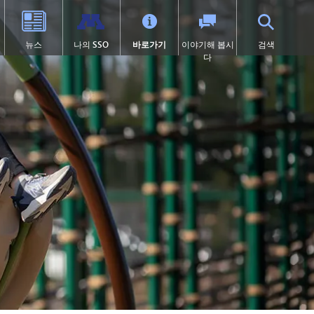
뉴스
나의 SSO
바로가기
이야기해 봅시
검색
다
학교 체육
고등학교 (9~12학년)
전환 교육
프로그램
학술적 수상 내역
SAIL 전환 프로그램
1:1 아이패드 정보
대학 선이수 과정(AP)
제504조
이러닝
 열림)
 묻는 질문
캡스톤
학교 폭력 예방
톤카 온라인
처
미술
디지털 헬스 & 웰니스
(새 창/탭에서 열림)
졸업 요건
영어 학습자 (EL)
츠
국제 바칼로레아(IB)
보건 서비스
츠 소식
국제학
집에 갇힌
언어 몰입 교육 (9~12학년)
맥키니-벤토 지원 대상 학생
미네토카 연구소
미네톤카 아메리칸 인디언 교육
프로그램
주요 분야: 항공, 자동차, 건설
특수 교육
프로젝트 리드 더 웨이
제1장
선장 일지 | MHS 과정 안내서
제9조
톤카 온라인 (보충 자료)