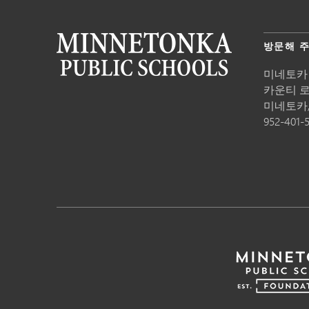
방문해 
미네토카
카운티 로드
미네토카
952-401-