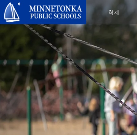
미네토카 공립학교
학계
지역 프로그램
전 학군
지역사회 교육
리더십
심화 학습
우수성 기념 행사
미네토카 유치원 및 ECFE
연차 보고서
컴퓨터 과학 및 코딩
봉사 기념 행사
탐험가 (보육)
학군 정책
디지털 헬스 & 웰니스
지역사회 교육
청소년
교육위원회
언어 몰입 교육
목표를 가진 육아
성인 프로그램
교육감
음악 설정
‘더 푸른 미래를 위한’ 재사용 및 재
행사
미네토카 학군 소개
활용 행사
네비게이터 프로그램
(새 창/탭에서 열림)
지역 지도
톤카가 제공합니다
올베우스(OLWEUS) 학교 폭력 예
사명, 신념 및 비전
방
초등학교
학부모 및 학생 안내서
톤카 온라인
지역 합창단
자랑스러운 점
톤카 과외
직원 명단
청소년 역량 강화
청소년 여가 활동