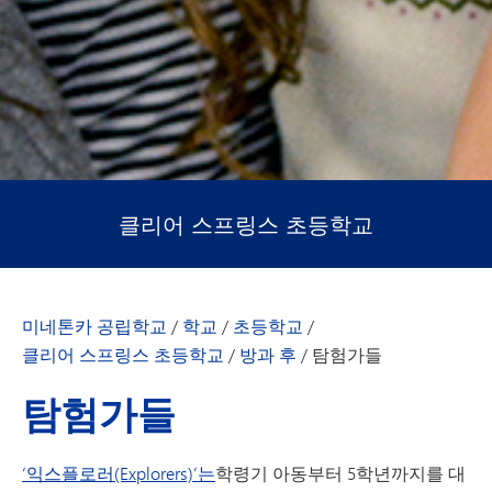
클리어 스프링스 초등학교
미네톤카 공립학교
/
학교
/
초등학교
/
클리어 스프링스 초등학교
/
방과 후
/
탐험가들
탐험가들
‘익스플로러(Explorers)’는
학령기 아동부터 5학년까지를 대