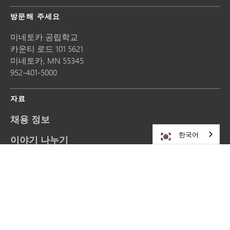
방문해 주세요
미네토카 공립학교
카운티 로드 101 5621
미네토카,
MN
55345
952-401-5000
자료
채용 정보
한국어
이야기 나누기
웹사이트 업데이트 요청
문의하기
사이트맵
계속 연락 유지하기