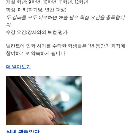
개설 학년: 9학년
, 10학년, 11학년, 12학년
학점: 0
.
5
(학기당, 연간 과정)
두 강좌를 모두 이수하면 예술 필수 학점 요건을 충족합니
다
수강 요건:
강사와의 보컬 평가
벨칸토에 입학 허가를 수락한 학생들은 1년 동안의 과정에
참여하기로 약속하게 됩니다.
벨칸토에 대해
더 알아보기
실내 관현악단