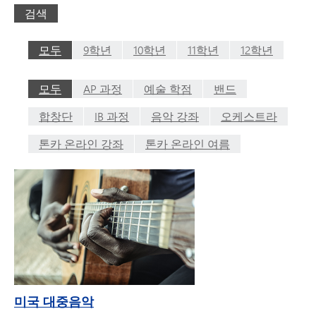
검색
모두
9학년
10학년
11학년
12학년
모두
AP 과정
예술 학점
밴드
합창단
IB 과정
음악 강좌
오케스트라
톤카 온라인 강좌
톤카 온라인 여름
미국 대중음악