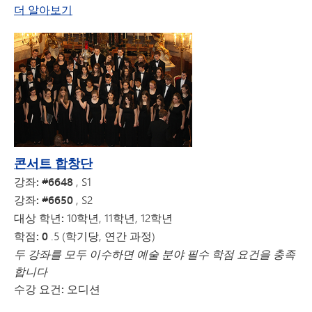
콘서트 밴드에 관하여
더 알아보기
콘서트 합창단
강좌: #6648
, S1
강좌: #6650
, S2
대상 학년:
10학년, 11학년, 12학년
학점: 0
.5 (학기당, 연간 과정)
두 강좌를 모두 이수하면 예술 분야 필수 학점 요건을 충족
합니다
수강 요건: 오디션