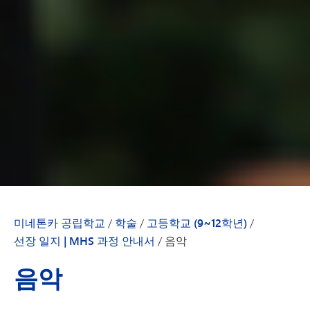
미네톤카 공립학교
/
학술
/
고등학교 (9~12학년)
/
선장 일지 | MHS 과정 안내서
/
음악
음악