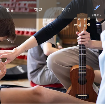
활동
학교
지구
등록하기
유아기
초등학교
부서
중학교
중학교 (6~8학년)
중학교
파트너
고등
영유아 건강 검진
클리어 스프링스 초등학교
예산 및 재무
활동 - MME
학술적 수상 내역
동부 중학교
후원회
달력
유아기 가족 교육(ECFE)
딥헤이븐 초등학교
입찰 및 제안서 모집
활동 - MMW
강좌 안내
웨스트 중학교
사례
시설
(새 창/탭에서
유아 특수교육 (ECSE)
엑셀시어 초등학교
커뮤니케이션
언어 몰입 교육 (6~8학년)
다이아몬드 클럽
자주
고등학교 활동
고등학교
주니어 익스플로러 어린이집
그로브랜드 초등학교
시설 이용 및 대관
가족 협력 프로그램
연락
동아리 및 특별 활동
미네토카 고등학교
미네토카 유치원
미네와슈타 초등학교
인사
미네토카 동창회
등록
문의하기
스케닉 하이츠 초등학교
영양 서비스
미네토카 재단
스포
(새 창/탭에서 열림)
미네토카 합창단
초등부 (유치원~5학년)
재학생 및 일반 모집
스키퍼스 후원회
스포
(새 창/탭에서 열림)
교육 과정
미네토카 밴드
안전 및 보안
톤카 CARES
티켓
(새 창/탭에서 열림)
초등학생용 웹 링크
미네토카 오케스트라
교육과 학습
톤카 프라이드
(새 창/탭에서 열림)
초등학교 미술 교육
미네토카 극장
기술
(새 창/탭에서 열림)
몰입형 교육 과정 (유치원~5학년)
등록
평가 및 검정
Kindergarten at Minnetonka
학생회
교통
문해력 증진 계획