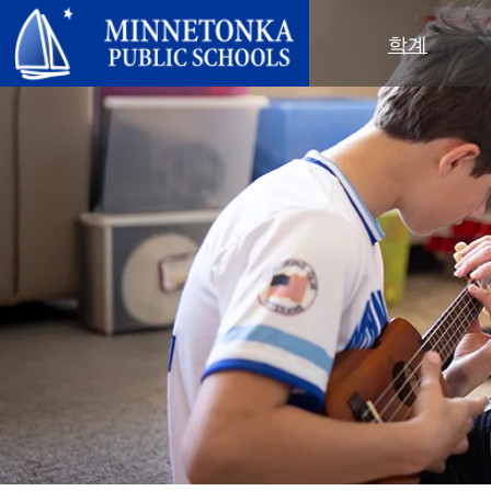
미네토카 공립학교
학계
지역 프로그램
전 학군
지역사회 교육
리더십
심화 학습
우수성 기념 행사
미네토카 유치원 및 ECFE
연차 보고서
컴퓨터 과학 및 코딩
봉사 기념 행사
탐험가 (보육)
학군 정책
디지털 헬스 & 웰니스
지역사회 교육
청소년
교육위원회
언어 몰입 교육
목표를 가진 육아
성인 프로그램
교육감
음악 설정
‘더 푸른 미래를 위한’ 재사용 및 재
행사
미네토카 학군 소개
활용 행사
네비게이터 프로그램
(새 창/탭에서 열림)
지역 지도
톤카가 제공합니다
올베우스(OLWEUS) 학교 폭력 예
사명, 신념 및 비전
방
초등학교
학부모 및 학생 안내서
톤카 온라인
지역 합창단
자랑스러운 점
톤카 과외
직원 명단
청소년 역량 강화
청소년 여가 활동