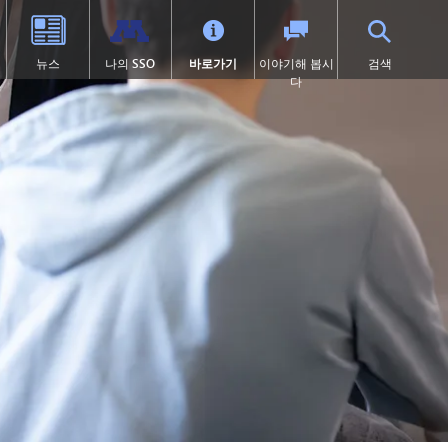
뉴스
나의 SSO
바로가기
이야기해 봅시
검색
다
학교 체육
고등학교 (9~12학년)
전환 교육
프로그램
학술적 수상 내역
SAIL 전환 프로그램
1:1 아이패드 정보
대학 선이수 과정(AP)
제504조
이러닝
 열림)
 묻는 질문
캡스톤
학교 폭력 예방
톤카 온라인
처
미술
디지털 헬스 & 웰니스
(새 창/탭에서 열림)
졸업 요건
영어 학습자 (EL)
츠
국제 바칼로레아(IB)
보건 서비스
츠 소식
국제학
집에 갇힌
언어 몰입 교육 (9~12학년)
맥키니-벤토 지원 대상 학생
미네토카 연구소
미네톤카 아메리칸 인디언 교육
프로그램
주요 분야: 항공, 자동차, 건설
특수 교육
프로젝트 리드 더 웨이
제1장
선장 일지 | MHS 과정 안내서
제9조
톤카 온라인 (보충 자료)