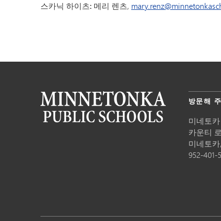
스카닉 하이츠: 메리
렌츠,
mary.renz@minnetonkasch
방문해 
미네토카
카운티 로드
미네토카
952-401-