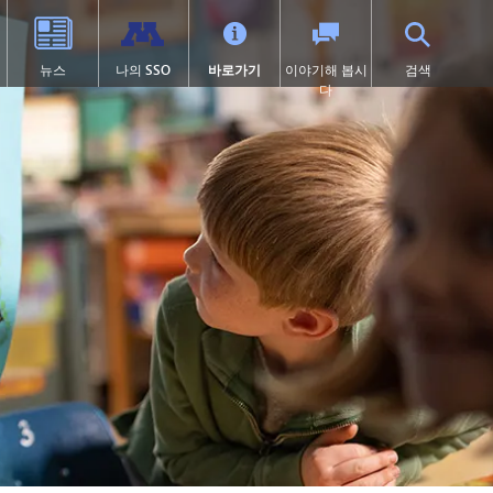
뉴스
나의 SSO
바로가기
이야기해 봅시
검색
다
학교 체육
고등학교 (9~12학년)
전환 교육
프로그램
학술적 수상 내역
SAIL 전환 프로그램
1:1 아이패드 정보
대학 선이수 과정(AP)
제504조
이러닝
 열림)
 묻는 질문
캡스톤
학교 폭력 예방
톤카 온라인
처
미술
디지털 헬스 & 웰니스
(새 창/탭에서 열림)
졸업 요건
영어 학습자 (EL)
츠
국제 바칼로레아(IB)
보건 서비스
츠 소식
국제학
집에 갇힌
언어 몰입 교육 (9~12학년)
맥키니-벤토 지원 대상 학생
미네토카 연구소
미네톤카 아메리칸 인디언 교육
프로그램
주요 분야: 항공, 자동차, 건설
특수 교육
프로젝트 리드 더 웨이
제1장
선장 일지 | MHS 과정 안내서
제9조
톤카 온라인 (보충 자료)