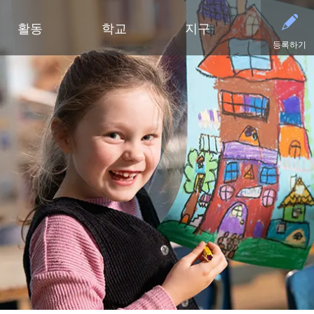
활동
학교
지구
등록하기
유아기
초등학교
부서
중학교
중학교 (6~8학년)
중학교
파트너
고등
영유아 건강 검진
클리어 스프링스 초등학교
예산 및 재무
활동 - MME
학술적 수상 내역
동부 중학교
후원회
달력
유아기 가족 교육(ECFE)
딥헤이븐 초등학교
입찰 및 제안서 모집
활동 - MMW
강좌 안내
웨스트 중학교
사례
시설
(새 창/탭에서
유아 특수교육 (ECSE)
엑셀시어 초등학교
커뮤니케이션
언어 몰입 교육 (6~8학년)
다이아몬드 클럽
자주
고등학교 활동
고등학교
주니어 익스플로러 어린이집
그로브랜드 초등학교
시설 이용 및 대관
가족 협력 프로그램
연락
동아리 및 특별 활동
미네토카 고등학교
미네토카 유치원
미네와슈타 초등학교
인사
미네토카 동창회
등록
문의하기
스케닉 하이츠 초등학교
영양 서비스
미네토카 재단
스포
(새 창/탭에서 열림)
미네토카 합창단
초등부 (유치원~5학년)
재학생 및 일반 모집
스키퍼스 후원회
스포
(새 창/탭에서 열림)
교육 과정
미네토카 밴드
안전 및 보안
톤카 CARES
티켓
(새 창/탭에서 열림)
초등학생용 웹 링크
미네토카 오케스트라
교육과 학습
톤카 프라이드
(새 창/탭에서 열림)
초등학교 미술 교육
미네토카 극장
기술
(새 창/탭에서 열림)
몰입형 교육 과정 (유치원~5학년)
등록
평가 및 검정
Kindergarten at Minnetonka
학생회
교통
문해력 증진 계획