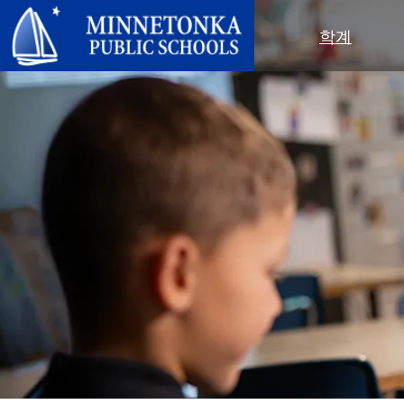
미네토카 공립학교
학계
지역 프로그램
전 학군
지역사회 교육
리더십
심화 학습
우수성 기념 행사
미네토카 유치원 및 ECFE
연차 보고서
컴퓨터 과학 및 코딩
봉사 기념 행사
탐험가 (보육)
학군 정책
디지털 헬스 & 웰니스
지역사회 교육
청소년
교육위원회
언어 몰입 교육
목표를 가진 육아
성인 프로그램
교육감
음악 설정
‘더 푸른 미래를 위한’ 재사용 및 재
행사
미네토카 학군 소개
활용 행사
네비게이터 프로그램
(새 창/탭에서 열림)
지역 지도
톤카가 제공합니다
올베우스(OLWEUS) 학교 폭력 예
사명, 신념 및 비전
방
초등학교
학부모 및 학생 안내서
톤카 온라인
지역 합창단
자랑스러운 점
톤카 과외
직원 명단
청소년 역량 강화
청소년 여가 활동