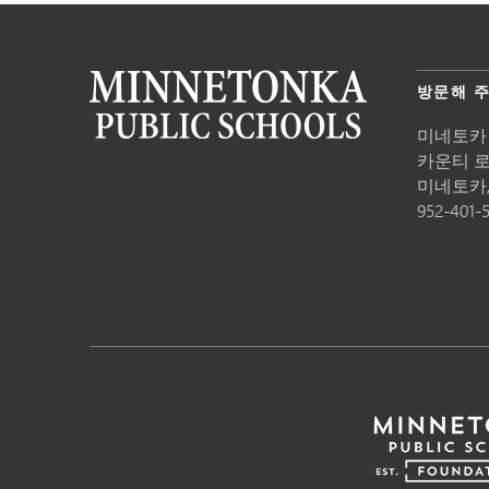
방문해 
미네토카
카운티 로드
미네토카
952-401-