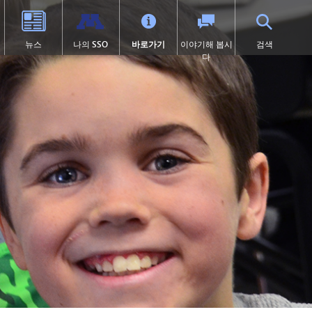
뉴스
나의 SSO
바로가기
이야기해 봅시
검색
다
학교 체육
고등학교 (9~12학년)
전환 교육
프로그램
학술적 수상 내역
SAIL 전환 프로그램
1:1 아이패드 정보
대학 선이수 과정(AP)
제504조
이러닝
 열림)
 묻는 질문
캡스톤
학교 폭력 예방
톤카 온라인
처
미술
디지털 헬스 & 웰니스
(새 창/탭에서 열림)
졸업 요건
영어 학습자 (EL)
츠
국제 바칼로레아(IB)
보건 서비스
츠 소식
국제학
집에 갇힌
언어 몰입 교육 (9~12학년)
맥키니-벤토 지원 대상 학생
미네토카 연구소
미네톤카 아메리칸 인디언 교육
프로그램
주요 분야: 항공, 자동차, 건설
특수 교육
프로젝트 리드 더 웨이
제1장
선장 일지 | MHS 과정 안내서
제9조
톤카 온라인 (보충 자료)