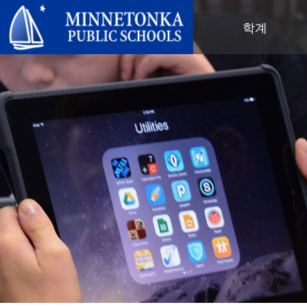
미네토카 공립학교
학계
지역 프로그램
전 학군
지역사회 교육
리더십
심화 학습
우수성 기념 행사
미네토카 유치원 및 ECFE
연차 보고서
컴퓨터 과학 및 코딩
봉사 기념 행사
탐험가 (보육)
학군 정책
디지털 헬스 & 웰니스
지역사회 교육
청소년
교육위원회
언어 몰입 교육
목표를 가진 육아
성인 프로그램
교육감
음악 설정
‘더 푸른 미래를 위한’ 재사용 및 재
행사
미네토카 학군 소개
활용 행사
네비게이터 프로그램
(새 창/탭에서 열림)
지역 지도
톤카가 제공합니다
올베우스(OLWEUS) 학교 폭력 예
사명, 신념 및 비전
방
초등학교
학부모 및 학생 안내서
톤카 온라인
지역 합창단
자랑스러운 점
톤카 과외
직원 명단
청소년 역량 강화
청소년 여가 활동