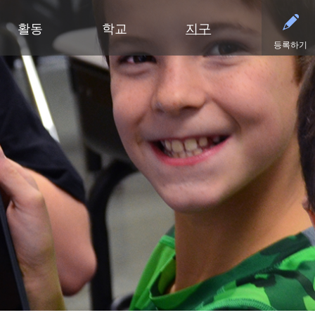
활동
학교
지구
등록하기
유아기
초등학교
부서
중학교
중학교 (6~8학년)
중학교
파트너
고등
영유아 건강 검진
클리어 스프링스 초등학교
예산 및 재무
활동 - MME
학술적 수상 내역
동부 중학교
후원회
달력
유아기 가족 교육(ECFE)
딥헤이븐 초등학교
입찰 및 제안서 모집
활동 - MMW
강좌 안내
웨스트 중학교
사례
시설
(새 창/탭에서
유아 특수교육 (ECSE)
엑셀시어 초등학교
커뮤니케이션
언어 몰입 교육 (6~8학년)
다이아몬드 클럽
자주
고등학교 활동
고등학교
주니어 익스플로러 어린이집
그로브랜드 초등학교
시설 이용 및 대관
가족 협력 프로그램
연락
동아리 및 특별 활동
미네토카 고등학교
미네토카 유치원
미네와슈타 초등학교
인사
미네토카 동창회
등록
문의하기
스케닉 하이츠 초등학교
영양 서비스
미네토카 재단
스포
(새 창/탭에서 열림)
미네토카 합창단
초등부 (유치원~5학년)
재학생 및 일반 모집
스키퍼스 후원회
스포
(새 창/탭에서 열림)
교육 과정
미네토카 밴드
안전 및 보안
톤카 CARES
티켓
(새 창/탭에서 열림)
초등학생용 웹 링크
미네토카 오케스트라
교육과 학습
톤카 프라이드
(새 창/탭에서 열림)
초등학교 미술 교육
미네토카 극장
기술
(새 창/탭에서 열림)
몰입형 교육 과정 (유치원~5학년)
등록
평가 및 검정
Kindergarten at Minnetonka
학생회
교통
문해력 증진 계획