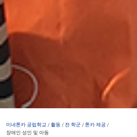
미네톤카 공립학교
/
활동
/
전 학군
/
톤카 제공
/
장애인 성인 및 아동