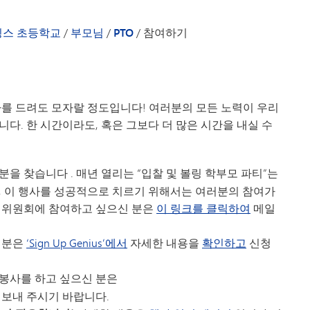
방과 후 프로그램
달력
환영사
탐험가들
분실물 센
링스 초등학교
/
부모님
/
PTO
/
참여하기
Peachja
안내서 - 클리어 스프링스 초등학교
PTO
학용품 목
 드려도 모자랄 정도입니다! 여러분의 모든 노력이 우리
학생 복지
다. 한 시간이라도, 혹은 그보다 더 많은 시간을 내실 수
TIPS27
자원봉사
 분을
찾습니다
. 매년 열리는 “입찰 및
볼링
학부모 파티”는
로, 이 행사를 성공적으로 치르기 위해서는 여러분의 참여가
 위원회에 참여하고 싶으신 분은
이 링크를 클릭하여
메일
신
분은
‘Sign Up Genius’에서
자세한 내용을
확인하고
신청
봉사를 하고 싶으신 분은
보내 주시기 바랍니다.