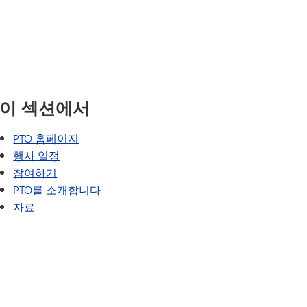
SAIL 전환 프로그램
VANTAGE
문의하기
웰빙 가이드
세계 언어
터
보건 서비스
(새 창/탭에서 열림)
r - 학교 홍보물
이야기해 봅시다
직원 명단
록
이 섹션에서
6 (차별·괴롭힘·성희롱 신고)
PTO 홈페이지
자
행사 일정
참여하기
PTO를 소개합니다
자료