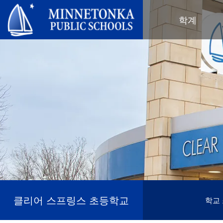
미네토카 공립학교
학계
지역 프로그램
전 학군
지역사회 교육
리더십
심화 학습
우수성 기념 행사
미네토카 유치원 및 ECFE
연차 보고서
컴퓨터 과학 및 코딩
봉사 기념 행사
탐험가 (보육)
학군 정책
디지털 헬스 & 웰니스
지역사회 교육
청소년
교육위원회
언어 몰입 교육
목표를 가진 육아
성인 프로그램
교육감
음악 설정
‘더 푸른 미래를 위한’ 재사용 및 재
행사
미네토카 학군 소개
활용 행사
네비게이터 프로그램
(새 창/탭에서 열림)
지역 지도
톤카가 제공합니다
올베우스(OLWEUS) 학교 폭력 예
사명, 신념 및 비전
방
초등학교
학부모 및 학생 안내서
톤카 온라인
지역 합창단
자랑스러운 점
톤카 과외
직원 명단
청소년 역량 강화
클리어 스프링스 초등학교
학교
청소년 여가 활동