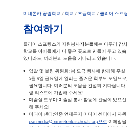
우리 커뮤니티
교장 선생님의 
미네톤카 공립학교
/
학교
/
초등학교
/
클리어 스프
학교 소식
참여하기
학부모 및 학생 
직원 명단
클리어 스프링스의 자원봉사자분들께는 아무리 감사를
학교를 아이들에게 더 좋은 곳으로 만들어 주고 있습니
있더라도, 여러분의 도움을 기다리고 있습니다.
입찰 및 볼링 위원회:
봄 모금 행사에 함께해 주실
5월 9일 금요일에 열리는 즐거운 학부모 모임으
필요합니다. 여러분의 도움을 간절히 기다립니다.
링 리스트에 가입해 주세요!
미술실 도우미:
미술실 봉사 활동에 관심이 있으
해 주세요!
미디어 센터:
연중 언제든지 미디어 센터에서 자원
cse.media@minnetonkaschools.org으로
이메일을 