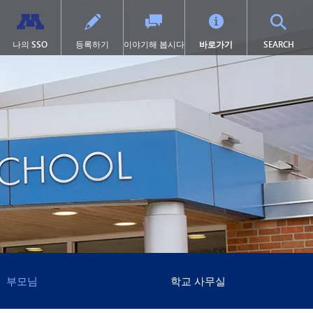
TOG
나의 SSO
등록하기
이야기해 봅시다
바로가기
SEARCH
학교 체육
고등학교 (9~12학년)
전환 교육
프로그램
력
학술적 수상 내역
SAIL 전환 프로그램
1:1 아이패드 정보
설
대학 선이수 과정(AP)
제504조
이러닝
서 열림)
 묻는 질문
캡스톤
학교 폭력 예방
톤카 온라인
락처
미술
디지털 헬스 & 웰니스
(새 창/탭에서 열림)
록
졸업 요건
영어 학습자 (EL)
포츠
국제 바칼로레아(IB)
보건 서비스
포츠 소식
국제학
집에 갇힌
켓
언어 몰입 교육 (9~12학년)
맥키니-벤토 지원 대상 학생
미네토카 연구소
미네톤카 아메리칸 인디언 교육
프로그램
주요 분야: 항공, 자동차, 건설
특수 교육
프로젝트 리드 더 웨이
제1장
부모님
학교 사무실
선장 일지 | MHS 과정 안내서
제9조
톤카 온라인 (보충 자료)