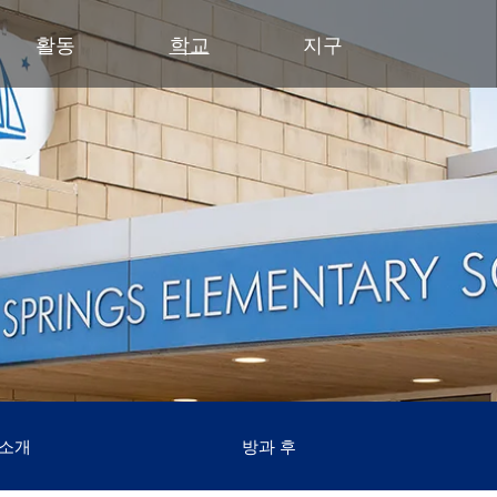
활동
학교
지구
유아기
초등학교
부서
중학교
중학교 (6~8학년)
중학교
파트너
고등
영유아 건강 검진
클리어 스프링스 초등학교
예산 및 재무
활동 - MME
학술적 수상 내역
동부 중학교
후원회
달
유아기 가족 교육(ECFE)
딥헤이븐 초등학교
입찰 및 제안서 모집
활동 - MMW
강좌 안내
웨스트 중학교
사례
시
(새 창/탭에
유아 특수교육 (ECSE)
엑셀시어 초등학교
커뮤니케이션
언어 몰입 교육 (6~8학년)
다이아몬드 클럽
자주
고등학교 활동
고등학교
주니어 익스플로러 어린이집
그로브랜드 초등학교
시설 이용 및 대관
가족 협력 프로그램
연
동아리 및 특별 활동
미네토카 고등학교
미네토카 유치원
미네와슈타 초등학교
인사
미네토카 동창회
등
문의하기
스케닉 하이츠 초등학교
영양 서비스
미네토카 재단
스
(새 창/탭에서 열림)
미네토카 합창단
초등부 (유치원~5학년)
재학생 및 일반 모집
스키퍼스 후원회
스
(새 창/탭에서 열림)
교육 과정
미네토카 밴드
안전 및 보안
톤카 CARES
티
(새 창/탭에서 열림)
초등학생용 웹 링크
미네토카 오케스트라
교육과 학습
톤카 프라이드
(새 창/탭에서 열림)
초등학교 미술 교육
미네토카 극장
기술
(새 창/탭에서 열림)
몰입형 교육 과정 (유치원~5학년)
등록
평가 및 검정
Kindergarten at Minnetonka
학생회
 소개
방과 후
교통
문해력 증진 계획