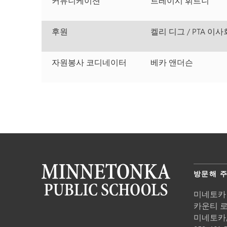
커뮤니케이션
트레이시 휘트니
후원
켈리 디그 / PTA 이사
자원봉사 코디네이터
베카 앤더슨
방문해 
미네토카
카운티 로드
미네토카