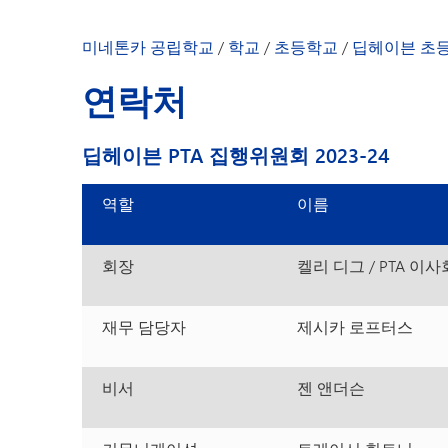
우리 커뮤니티
야외 교실
미네톤카 공립학교
/
학교
/
초등학교
/
딥헤이븐 초
학부모 및 학생 
연락처
교장 선생님의 
학교 소식 및 윈
딥헤이븐 PTA 집행위원회 2023-24
직원 명단
역할
이름
회장
켈리 디그 / PTA 이사
재무 담당자
제시카 로프터스
비서
젠 앤더슨