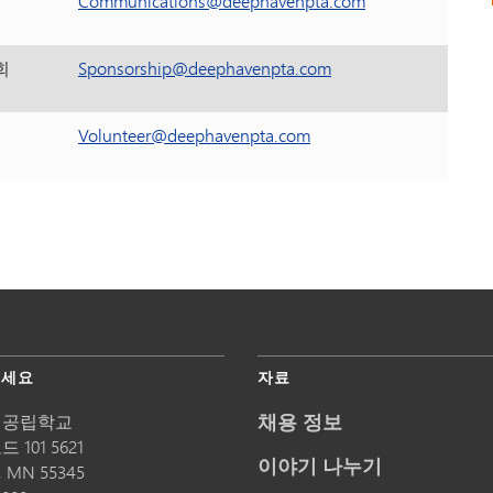
Communications@deephavenpta.com
회
Sponsorship@deephavenpta.com
Volunteer@deephavenpta.com
주세요
자료
채용 정보
 공립학교
 101 5621
이야기 나누기
,
MN
55345