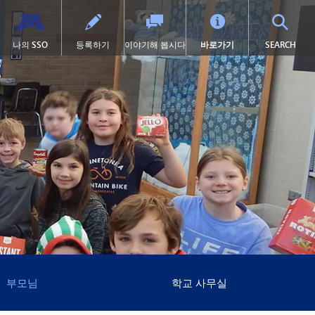
TOG
나의 SSO
등록하기
이야기해 봅시다
바로가기
SEARCH
학교 체육
고등학교 (9~12학년)
전환 교육
프로그램
력
학술적 수상 내역
SAIL 전환 프로그램
1:1 아이패드 정보
설
대학 선이수 과정(AP)
제504조
이러닝
서 열림)
 묻는 질문
캡스톤
학교 폭력 예방
톤카 온라인
락처
미술
디지털 헬스 & 웰니스
(새 창/탭에서 열림)
록
졸업 요건
영어 학습자 (EL)
포츠
국제 바칼로레아(IB)
보건 서비스
포츠 소식
국제학
집에 갇힌
켓
언어 몰입 교육 (9~12학년)
맥키니-벤토 지원 대상 학생
미네토카 연구소
미네톤카 아메리칸 인디언 교육
프로그램
주요 분야: 항공, 자동차, 건설
특수 교육
프로젝트 리드 더 웨이
제1장
부모님
학교 사무실
선장 일지 | MHS 과정 안내서
제9조
톤카 온라인 (보충 자료)