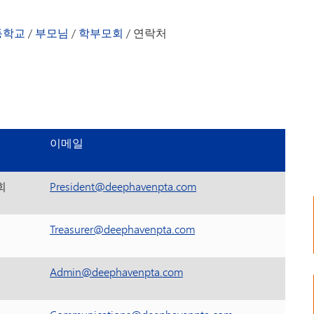
방과 후 프로그램
달력
탐험가들
Peachja
등학교
/
부모님
/
학부모회
/
연락처
안내서 - 딥헤이븐 초등학교
학부모회
환영사
학용품 목
즈 뉴스레터 아카이브
학생 복지
TIPS27
자원봉사
이메일
회
President@deephavenpta.com
Treasurer@deephavenpta.com
Admin@deephavenpta.com