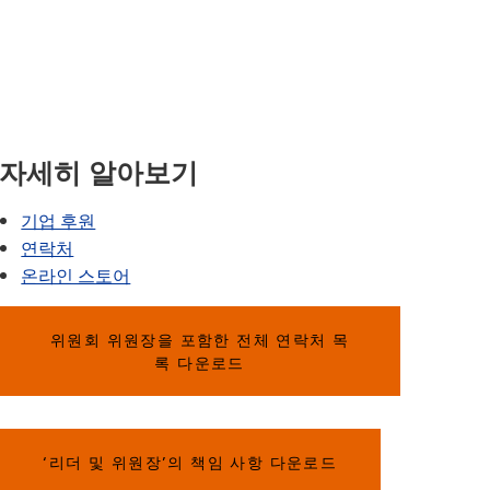
SAIL 전환 프로그램
VANTAGE
문의하기
웰빙 가이드
세계 언어
(새 창/탭에서 열림)
r - 학교 홍보물
보건 서비스
이야기해 봅시다
록
자세히 알아보기
6 (차별·괴롭힘·성희롱 신고)
자
기업 후원
연락처
(새 창/탭에서 열림)
온라인 스토어
위원회 위원장을 포함한 전체 연락처 목
록 다운로드
‘리더 및 위원장’의 책임 사항 다운로드