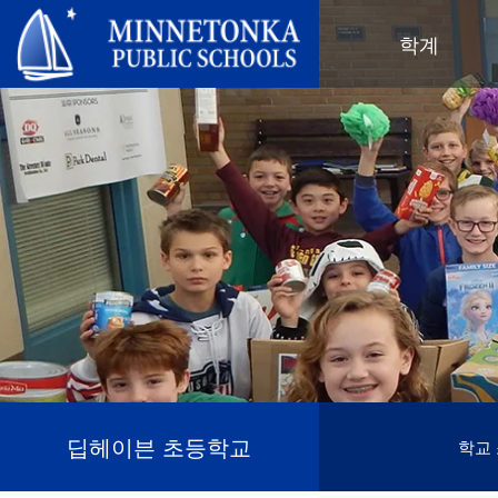
미네토카 공립학교
학계
지역 프로그램
전 학군
지역사회 교육
리더십
심화 학습
우수성 기념 행사
미네토카 유치원 및 ECFE
연차 보고서
컴퓨터 과학 및 코딩
봉사 기념 행사
탐험가 (보육)
학군 정책
디지털 헬스 & 웰니스
지역사회 교육
청소년
교육위원회
언어 몰입 교육
목표를 가진 육아
성인 프로그램
교육감
음악 설정
‘더 푸른 미래를 위한’ 재사용 및 재
행사
미네토카 학군 소개
활용 행사
네비게이터 프로그램
(새 창/탭에서 열림)
지역 지도
톤카가 제공합니다
올베우스(OLWEUS) 학교 폭력 예
사명, 신념 및 비전
방
초등학교
학부모 및 학생 안내서
톤카 온라인
지역 합창단
자랑스러운 점
톤카 과외
직원 명단
청소년 역량 강화
딥헤이븐 초등학교
학교
청소년 여가 활동