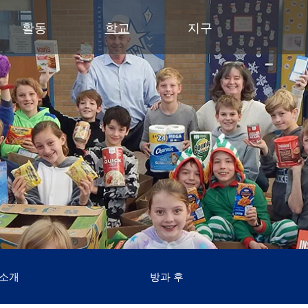
활동
학교
지구
유아기
초등학교
부서
중학교
중학교 (6~8학년)
중학교
파트너
고등
영유아 건강 검진
클리어 스프링스 초등학교
예산 및 재무
활동 - MME
학술적 수상 내역
동부 중학교
후원회
달
유아기 가족 교육(ECFE)
딥헤이븐 초등학교
입찰 및 제안서 모집
활동 - MMW
강좌 안내
웨스트 중학교
사례
시
(새 창/탭에
유아 특수교육 (ECSE)
엑셀시어 초등학교
커뮤니케이션
언어 몰입 교육 (6~8학년)
다이아몬드 클럽
자주
고등학교 활동
고등학교
주니어 익스플로러 어린이집
그로브랜드 초등학교
시설 이용 및 대관
가족 협력 프로그램
연
동아리 및 특별 활동
미네토카 고등학교
미네토카 유치원
미네와슈타 초등학교
인사
미네토카 동창회
등
문의하기
스케닉 하이츠 초등학교
영양 서비스
미네토카 재단
스
(새 창/탭에서 열림)
미네토카 합창단
초등부 (유치원~5학년)
재학생 및 일반 모집
스키퍼스 후원회
스
(새 창/탭에서 열림)
교육 과정
미네토카 밴드
안전 및 보안
톤카 CARES
티
(새 창/탭에서 열림)
초등학생용 웹 링크
미네토카 오케스트라
교육과 학습
톤카 프라이드
(새 창/탭에서 열림)
초등학교 미술 교육
미네토카 극장
기술
(새 창/탭에서 열림)
몰입형 교육 과정 (유치원~5학년)
등록
평가 및 검정
Kindergarten at Minnetonka
학생회
 소개
방과 후
교통
문해력 증진 계획