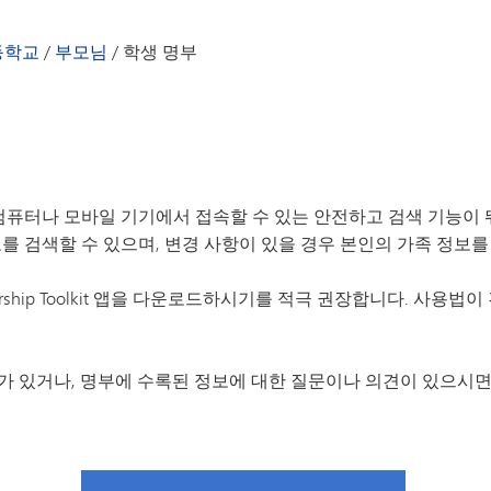
방과 후
달력
안내서 - 엑셀시어 초등학교
탐험가들
시사
등학교
/
부모님
/
학생 명부
환영사
Peachja
PTO
학용품 목
학생 명부
학생 복지
컴퓨터나 모바일 기기에서 접속할 수 있는 안전하고 검색 기능이
를 검색할 수 있으며, 변경 사항이 있을 경우 본인의 가족 정보를
TIPS27
자원봉사
ship Toolkit 앱을 다운로드하시기를 적극 권장합니다. 사용
연감
도착 및 
대한 문의가 있거나, 명부에 수록된 정보에 대한 질문이나 의견이 있으시