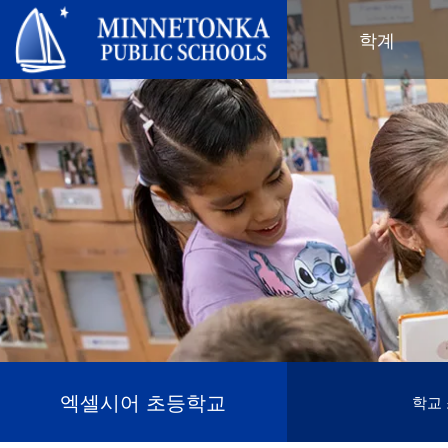
미네토카 공립학교
학계
지역 프로그램
전 학군
지역사회 교육
리더십
심화 학습
우수성 기념 행사
미네토카 유치원 및 ECFE
연차 보고서
컴퓨터 과학 및 코딩
봉사 기념 행사
탐험가 (보육)
학군 정책
디지털 헬스 & 웰니스
지역사회 교육
청소년
교육위원회
언어 몰입 교육
목표를 가진 육아
성인 프로그램
교육감
음악 설정
‘더 푸른 미래를 위한’ 재사용 및 재
행사
미네토카 학군 소개
활용 행사
네비게이터 프로그램
(새 창/탭에서 열림)
지역 지도
톤카가 제공합니다
올베우스(OLWEUS) 학교 폭력 예
사명, 신념 및 비전
방
초등학교
학부모 및 학생 안내서
톤카 온라인
지역 합창단
자랑스러운 점
톤카 과외
직원 명단
청소년 역량 강화
엑셀시어 초등학교
학교
청소년 여가 활동