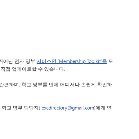
SAIL 전환 프로그램
VANTAGE
문의하기
웰빙 가이드
세계 언어
보건 서비스
(새 창/탭에서 열림)
r - 학교 홍보물
이야기해 봅시다
록
 뛰어난 전자 명부
서비스인 ‘Membership Toolkit’을
도
 직접 업데이트할 수 있습니다.
6 (차별·괴롭힘·성희롱 신고)
자
법이 간편하며, 학교 명부를 언제 어디서나 손쉽게 확인하
(새 창/탭에서 열림)
출발 안내
면 학교 명부 담당자(
excdirectory@gmail.com
)에게 연