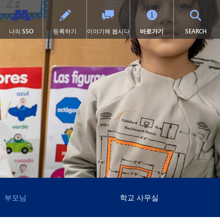
TOG
나의 SSO
등록하기
이야기해 봅시다
바로가기
SEARCH
학교 체육
고등학교 (9~12학년)
전환 교육
프로그램
력
학술적 수상 내역
SAIL 전환 프로그램
1:1 아이패드 정보
설
대학 선이수 과정(AP)
제504조
이러닝
서 열림)
 묻는 질문
캡스톤
학교 폭력 예방
톤카 온라인
락처
미술
디지털 헬스 & 웰니스
(새 창/탭에서 열림)
록
졸업 요건
영어 학습자 (EL)
포츠
국제 바칼로레아(IB)
보건 서비스
포츠 소식
국제학
집에 갇힌
켓
언어 몰입 교육 (9~12학년)
맥키니-벤토 지원 대상 학생
미네토카 연구소
미네톤카 아메리칸 인디언 교육
프로그램
주요 분야: 항공, 자동차, 건설
특수 교육
프로젝트 리드 더 웨이
제1장
부모님
학교 사무실
선장 일지 | MHS 과정 안내서
제9조
톤카 온라인 (보충 자료)