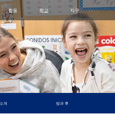
활동
학교
지구
유아기
초등학교
부서
중학교
중학교 (6~8학년)
중학교
파트너
고등
영유아 건강 검진
클리어 스프링스 초등학교
예산 및 재무
활동 - MME
학술적 수상 내역
동부 중학교
후원회
달
유아기 가족 교육(ECFE)
딥헤이븐 초등학교
입찰 및 제안서 모집
활동 - MMW
강좌 안내
웨스트 중학교
사례
시
(새 창/탭에
유아 특수교육 (ECSE)
엑셀시어 초등학교
커뮤니케이션
언어 몰입 교육 (6~8학년)
다이아몬드 클럽
자주
고등학교 활동
고등학교
주니어 익스플로러 어린이집
그로브랜드 초등학교
시설 이용 및 대관
가족 협력 프로그램
연
동아리 및 특별 활동
미네토카 고등학교
미네토카 유치원
미네와슈타 초등학교
인사
미네토카 동창회
등
문의하기
스케닉 하이츠 초등학교
영양 서비스
미네토카 재단
스
(새 창/탭에서 열림)
미네토카 합창단
초등부 (유치원~5학년)
재학생 및 일반 모집
스키퍼스 후원회
스
(새 창/탭에서 열림)
교육 과정
미네토카 밴드
안전 및 보안
톤카 CARES
티
(새 창/탭에서 열림)
초등학생용 웹 링크
미네토카 오케스트라
교육과 학습
톤카 프라이드
(새 창/탭에서 열림)
초등학교 미술 교육
미네토카 극장
기술
(새 창/탭에서 열림)
몰입형 교육 과정 (유치원~5학년)
등록
평가 및 검정
Kindergarten at Minnetonka
학생회
 소개
방과 후
교통
문해력 증진 계획