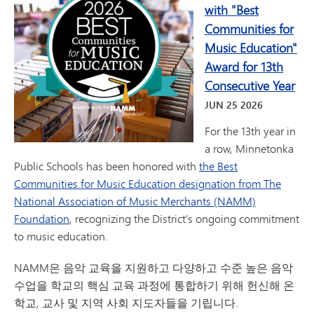
with "Best
Communities for
Music Education"
Award for 13th
Consecutive Year
JUN
25
2026
For the 13th year in
a row, Minnetonka
Public Schools has been honored with
the Best
Communities for Music Education designation from The
National Association of Music Merchants (NAMM)
Foundation
, recognizing the District’s ongoing commitment
to music education.
NAMM은 음악 교육을 지원하고 다양하고 수준 높은 음악
수업을 학교의 핵심 교육 과정에 통합하기 위해 헌신해 온
학교, 교사 및 지역 사회 지도자들을 기립니다.