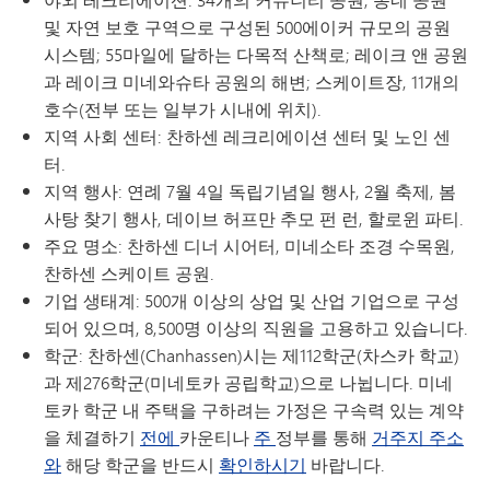
및 자연 보호 구역으로 구성된 500에이커 규모의 공원
시스템; 55마일에 달하는 다목적 산책로; 레이크 앤 공원
과 레이크 미네와슈타 공원의 해변; 스케이트장, 11개의
호수(전부 또는 일부가 시내에 위치).
지역 사회 센터: 찬하센 레크리에이션 센터 및 노인 센
터.
지역 행사: 연례 7월 4일 독립기념일 행사, 2월 축제, 봄
사탕 찾기 행사, 데이브 허프만 추모 펀 런, 할로윈 파티.
주요 명소: 찬하센 디너 시어터, 미네소타 조경 수목원,
찬하센 스케이트 공원.
기업 생태계: 500개 이상의 상업 및 산업 기업으로 구성
되어 있으며, 8,500명 이상의 직원을 고용하고 있습니다.
학군: 찬하센(Chanhassen)시는 제112학군(차스카 학교)
과 제276학군(미네토카 공립학교)으로 나뉩니다. 미네
토카 학군 내 주택을 구하려는 가정은 구속력 있는 계약
을 체결하기
전에
카운티나
주
정부를 통해
거주지 주소
와
해당 학군을 반드시
확인하시기
바랍니다.