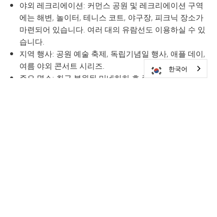
야외 레크리에이션: 커먼스 공원 및 레크리에이션 구역
에는 해변, 놀이터, 테니스 코트, 야구장, 피크닉 장소가
마련되어 있습니다. 여러 대의 유람선도 이용하실 수 있
습니다.
지역 행사: 공원 예술 축제, 독립기념일 행사, 애플 데이,
여름 야외 콘서트 시리즈.
한국어
주요 명소: 최근 복원된 미네하하 호 증기선은 엑셀시어
에서 웨이저타까지 왕복 운항합니다. 시내에는 극장, 골
동품점, 전문점, 그리고 개성 있는 레스토랑들이 있습니
다.
학군: 전 지역이 미네토카 제276학군의 관할 구역에 속
합니다.
쇼어우드