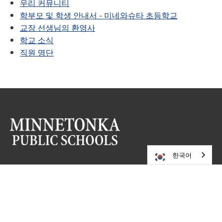
우리 커뮤니티
학부모 및 학생 안내서 - 미네와슈타 초등학교
교장 선생님의 환영사
학교 소식
직원 명단
한국어
방문해 주세요
미네토카 공립학교
카운티 로드 101 5621
미네토카,
MN
55345