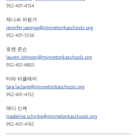
952-401-4154
제니퍼 자핑가
jennifer.japinga@minnetonkaschools.org
952-401-5536
로렌 존슨
lauren.johnsen@minnetonkaschools.org
952-401-6803
타라 라클레어
tara.laclaire@minnetonkaschools.org
952-401-4152
매디 신케
madeline.schinke@minnetonkaschools.org
952-401-4162