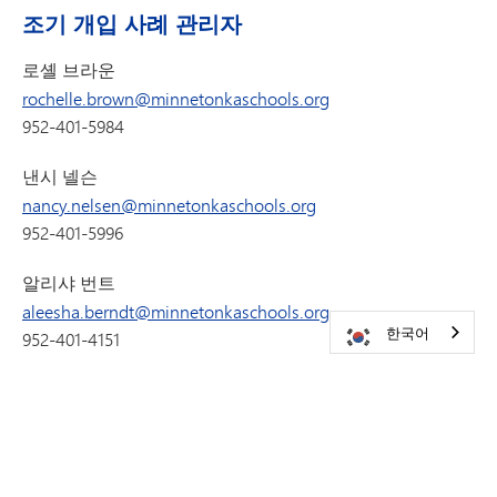
조기 개입 사례 관리자
로셸 브라운
rochelle.brown@minnetonkaschools.org
952-401-5984
낸시 넬슨
nancy.nelsen@minnetonkaschools.org
952-401-5996
알리샤 번트
aleesha.berndt@minnetonkaschools.org
한국어
952-401-4151
카리 언더우드
kari.underwood@minnetonkaschools.org
952-401-4155