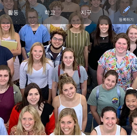
활동
학교
지구
등록하기
유아기
초등학교
부서
중학교
중학교 (6~8학년)
중학교
파트너
고등
영유아 건강 검진
클리어 스프링스 초등학교
예산 및 재무
활동 - MME
학술적 수상 내역
동부 중학교
후원회
달력
유아기 가족 교육(ECFE)
딥헤이븐 초등학교
입찰 및 제안서 모집
활동 - MMW
강좌 안내
웨스트 중학교
사례
시설
(새 창/탭에서
유아 특수교육 (ECSE)
엑셀시어 초등학교
커뮤니케이션
언어 몰입 교육 (6~8학년)
다이아몬드 클럽
자주
고등학교 활동
고등학교
주니어 익스플로러 어린이집
그로브랜드 초등학교
시설 이용 및 대관
가족 협력 프로그램
연락
동아리 및 특별 활동
미네토카 고등학교
미네토카 유치원
미네와슈타 초등학교
인사
미네토카 동창회
등록
문의하기
스케닉 하이츠 초등학교
영양 서비스
미네토카 재단
스포
(새 창/탭에서 열림)
미네토카 합창단
초등부 (유치원~5학년)
재학생 및 일반 모집
스키퍼스 후원회
스포
(새 창/탭에서 열림)
교육 과정
미네토카 밴드
안전 및 보안
톤카 CARES
티켓
(새 창/탭에서 열림)
초등학생용 웹 링크
미네토카 오케스트라
교육과 학습
톤카 프라이드
(새 창/탭에서 열림)
초등학교 미술 교육
미네토카 극장
기술
(새 창/탭에서 열림)
몰입형 교육 과정 (유치원~5학년)
등록
평가 및 검정
Kindergarten at Minnetonka
학생회
교통
문해력 증진 계획