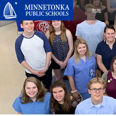
미네토카 공립학교
학계
지역 프로그램
전 학군
지역사회 교육
리더십
심화 학습
우수성 기념 행사
미네토카 유치원 및 ECFE
연차 보고서
컴퓨터 과학 및 코딩
봉사 기념 행사
탐험가 (보육)
학군 정책
디지털 헬스 & 웰니스
지역사회 교육
청소년
교육위원회
언어 몰입 교육
목표를 가진 육아
성인 프로그램
교육감
음악 설정
‘더 푸른 미래를 위한’ 재사용 및 재
행사
미네토카 학군 소개
활용 행사
네비게이터 프로그램
(새 창/탭에서 열림)
지역 지도
톤카가 제공합니다
올베우스(OLWEUS) 학교 폭력 예
사명, 신념 및 비전
방
초등학교
학부모 및 학생 안내서
톤카 온라인
지역 합창단
자랑스러운 점
톤카 과외
직원 명단
청소년 역량 강화
청소년 여가 활동