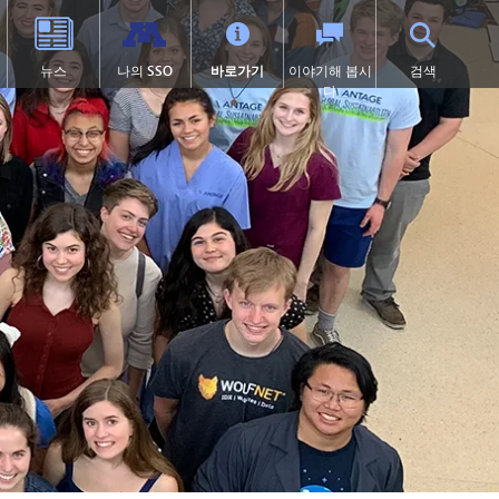
뉴스
나의 SSO
바로가기
이야기해 봅시
검색
다
학교 체육
고등학교 (9~12학년)
전환 교육
프로그램
학술적 수상 내역
SAIL 전환 프로그램
1:1 아이패드 정보
대학 선이수 과정(AP)
제504조
이러닝
 열림)
 묻는 질문
캡스톤
학교 폭력 예방
톤카 온라인
처
미술
디지털 헬스 & 웰니스
(새 창/탭에서 열림)
졸업 요건
영어 학습자 (EL)
츠
국제 바칼로레아(IB)
보건 서비스
츠 소식
국제학
집에 갇힌
언어 몰입 교육 (9~12학년)
맥키니-벤토 지원 대상 학생
미네토카 연구소
미네톤카 아메리칸 인디언 교육
프로그램
주요 분야: 항공, 자동차, 건설
특수 교육
프로젝트 리드 더 웨이
제1장
선장 일지 | MHS 과정 안내서
제9조
톤카 온라인 (보충 자료)