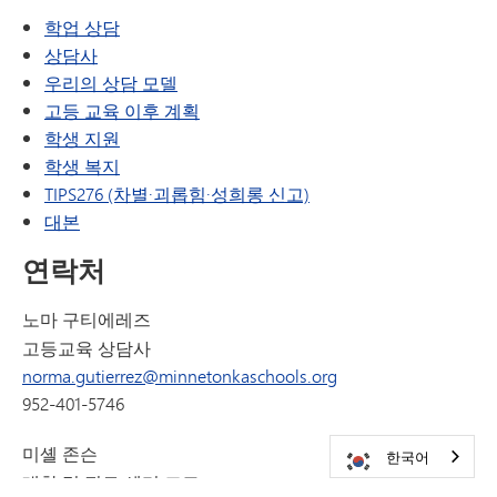
학업 상담
상담사
우리의 상담 모델
고등 교육 이후 계획
학생 지원
학생 복지
TIPS276 (차별·괴롭힘·성희롱 신고)
대본
연락처
노마 구티에레즈
고등교육 상담사
norma.gutierrez@minnetonkaschools.org
952-401-5746
미셸 존슨
한국어
대학 및 진로 센터 조교