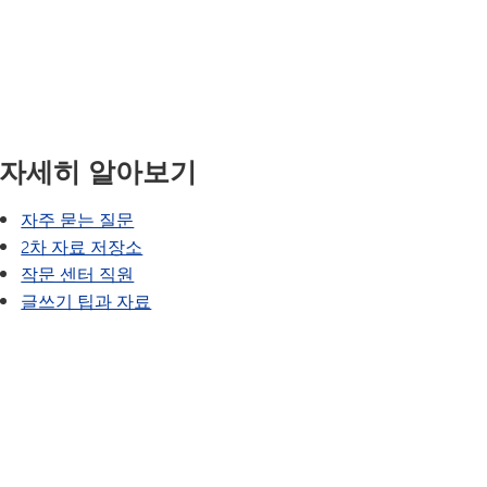
SAIL 전환 프로그램
VANTAGE
학계
웰빙 가이드
세계 언어
학업 지원
활동
육상
졸업
자세히 알아보기
- 더 포트
등록
학기 기말고사
자주 묻는 질문
2차 자료 저장소
학생 출판물
작문 센터 직원
학생 자원 봉사
글쓰기 팁과 자료
시험 및 평가