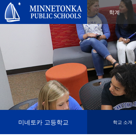
미네토카 공립학교
학계
지역 프로그램
전 학군
지역사회 교육
리더십
심화 학습
우수성 기념 행사
미네토카 유치원 및 ECFE
연차 보고서
컴퓨터 과학 및 코딩
봉사 기념 행사
탐험가 (보육)
학군 정책
디지털 헬스 & 웰니스
지역사회 교육
청소년
교육위원회
언어 몰입 교육
목표를 가진 육아
성인 프로그램
교육감
음악 설정
‘더 푸른 미래를 위한’ 재사용 및 재
행사
미네토카 학군 소개
활용 행사
네비게이터 프로그램
(새 창/탭에서 열림)
지역 지도
톤카가 제공합니다
올베우스(OLWEUS) 학교 폭력 예
사명, 신념 및 비전
방
초등학교
학부모 및 학생 안내서
톤카 온라인
지역 합창단
자랑스러운 점
톤카 과외
직원 명단
청소년 역량 강화
미네토카 고등학교
학교 소개
청소년 여가 활동