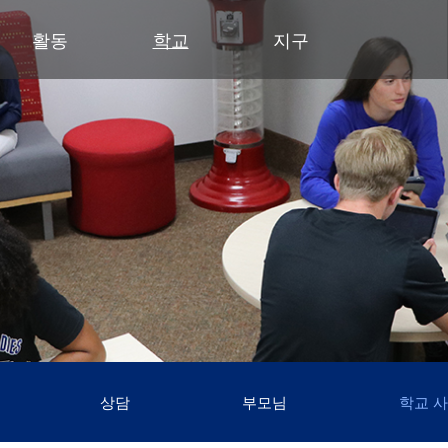
활동
학교
지구
유아기
초등학교
부서
중학교
중학교 (6~8학년)
중학교
파트너
고등
영유아 건강 검진
클리어 스프링스 초등학교
예산 및 재무
활동 - MME
학술적 수상 내역
동부 중학교
후원회
달
유아기 가족 교육(ECFE)
딥헤이븐 초등학교
입찰 및 제안서 모집
활동 - MMW
강좌 안내
웨스트 중학교
사례
시
(새 창/탭에
유아 특수교육 (ECSE)
엑셀시어 초등학교
커뮤니케이션
언어 몰입 교육 (6~8학년)
다이아몬드 클럽
자주
고등학교 활동
고등학교
주니어 익스플로러 어린이집
그로브랜드 초등학교
시설 이용 및 대관
가족 협력 프로그램
연
동아리 및 특별 활동
미네토카 고등학교
미네토카 유치원
미네와슈타 초등학교
인사
미네토카 동창회
등
문의하기
스케닉 하이츠 초등학교
영양 서비스
미네토카 재단
스
(새 창/탭에서 열림)
미네토카 합창단
초등부 (유치원~5학년)
재학생 및 일반 모집
스키퍼스 후원회
스
(새 창/탭에서 열림)
교육 과정
미네토카 밴드
안전 및 보안
톤카 CARES
티
(새 창/탭에서 열림)
초등학생용 웹 링크
미네토카 오케스트라
교육과 학습
톤카 프라이드
(새 창/탭에서 열림)
초등학교 미술 교육
미네토카 극장
기술
(새 창/탭에서 열림)
몰입형 교육 과정 (유치원~5학년)
등록
평가 및 검정
Kindergarten at Minnetonka
학생회
상담
부모님
학교 
교통
문해력 증진 계획