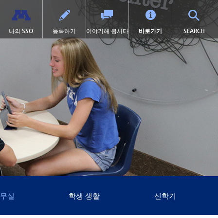
TOG
나의 SSO
등록하기
이야기해 봅시다
바로가기
SEARCH
학교 체육
고등학교 (9~12학년)
전환 교육
프로그램
력
학술적 수상 내역
SAIL 전환 프로그램
1:1 아이패드 정보
설
대학 선이수 과정(AP)
제504조
이러닝
서 열림)
 묻는 질문
캡스톤
학교 폭력 예방
톤카 온라인
락처
미술
디지털 헬스 & 웰니스
(새 창/탭에서 열림)
록
졸업 요건
영어 학습자 (EL)
포츠
국제 바칼로레아(IB)
보건 서비스
포츠 소식
국제학
집에 갇힌
켓
언어 몰입 교육 (9~12학년)
맥키니-벤토 지원 대상 학생
미네토카 연구소
미네톤카 아메리칸 인디언 교육
프로그램
주요 분야: 항공, 자동차, 건설
특수 교육
프로젝트 리드 더 웨이
제1장
사무실
학생 생활
신학기
선장 일지 | MHS 과정 안내서
제9조
톤카 온라인 (보충 자료)