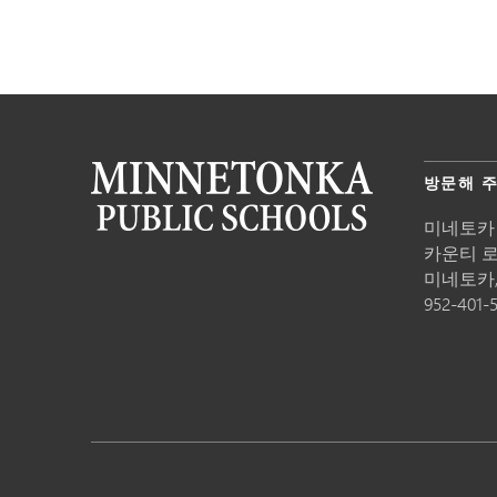
방문해 
미네토카
카운티 로드
미네토카
952-401-