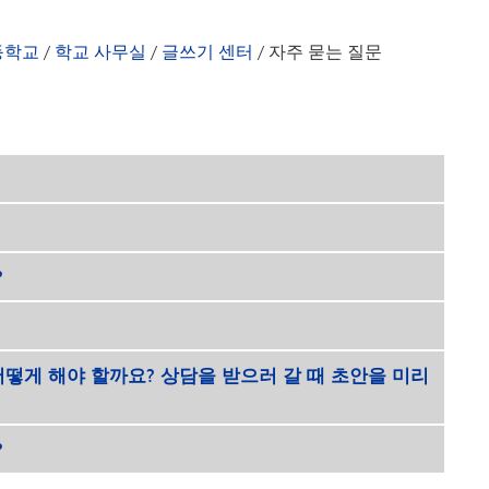
학업 상담
후원회
출석
(새 창/탭에서 열림)
상담사
MHS 등하교 안내
회계과
등학교
/
학교 사무실
/
글쓰기 센터
/
자주 묻는 질문
안내서
우리의 상담 모델
학부모 자원 봉사
버스 등록
(새 창/탭에서 열림)
교 홍보물
고등 교육 이후 계획
Schoology 성적부
문의하기
환영사
학생 지원
시니어 파티
보건 서비스
학생 복지
스키퍼스 부스터 스토어
미디어 센터 
TIPS276 (차별·괴롭힘·성희롱 신고)
학생 주차장
대본
글쓰기 센터
?
떻게 해야 할까요? 상담을 받으러 갈 때 초안을 미리
?