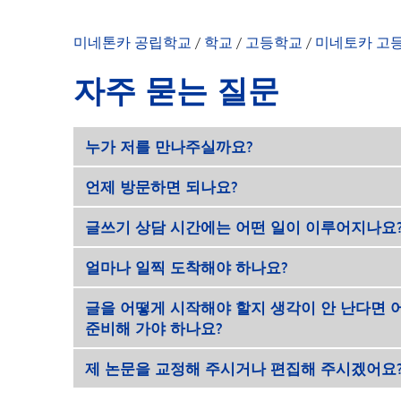
달력
오늘의 공지사항
미네톤카 공립학교
/
학교
/
고등학교
/
미네토카 고
학부모 및 학생 
자주 묻는 질문
Peachjar - 학
교장 선생님의 
누가 저를 만나주실까요?
학교 소식
학교 소개
언제 방문하면 되나요?
직원 명단
글쓰기 상담 시간에는 어떤 일이 이루어지나요
얼마나 일찍 도착해야 하나요?
글을 어떻게 시작해야 할지 생각이 안 난다면 어
준비해 가야 하나요?
제 논문을 교정해 주시거나 편집해 주시겠어요