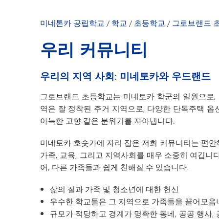
우리 커뮤니티
학부모 및 학생 
미네톤카 공립학교
/
학교
/
초등학교
/
그로브랜드 
교장 선생님의 
우리 커뮤니티
학교 소식
직원 명단
우리의 지역 사회: 미네토카와 우드랜드
그로브랜드 초등학교는 미네토카 학군의 일원으로, 
역은 잘 정착된 주거 지역으로, 다양한 단독주택 
아늑한 고향 같은 분위기를 자아냅니다.
미네토카 호숫가에 자리 잡은 저희 커뮤니티는 편안
가족, 교육, 그리고 지역사회를 매우 소중히 여깁니
어, 다른 가족들과 쉽게 친해질 수 있습니다.
삶의 질과 가족 및 청소년에 대한 헌신
우수한 학교들은 그 지역으로 가족들을 끌어모읍
규모가 적당하고 경계가 명확한 동네, 공공 행사,