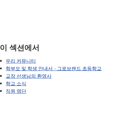
SAIL 전환 프로그램
VANTAGE
문의하기
웰빙 가이드
세계 언어
(새 창/탭에서 열림)
r - 학교 홍보물
식사 지침
보건 서비스
록
이야기해 봅시다
이 섹션에서
6 (차별·괴롭힘·성희롱 신고)
우리 커뮤니티
자
학부모 및 학생 안내서 - 그로브랜드 초등학교
교장 선생님의 환영사
학교 소식
직원 명단