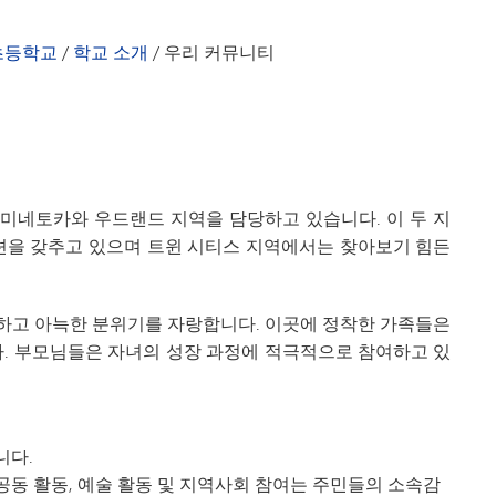
방과 후 프로그램
달력
안내서 - 그로브랜드 초등학교
탐험가들
Peachja
초등학교
/
학교 소개
/
우리 커뮤니티
환영사
PTO
학용품 목
학생 명부
학생 복지
TIPS27
미네토카와 우드랜드 지역을 담당하고 있습니다. 이 두 지
옵션을 갖추고 있으며 트윈 시티스 지역에서는 찾아보기 힘든
자원봉사
하고 아늑한 분위기를 자랑합니다. 이곳에 정착한 가족들은
다. 부모님들은 자녀의 성장 과정에 적극적으로 참여하고 있
니다.
 공동 활동, 예술 활동 및 지역사회 참여는 주민들의 소속감