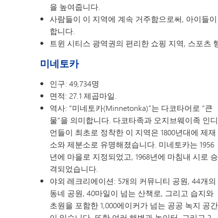
을 높여줍니다.
사람들이 이 지역에 계속 거주함으로써, 아이들이
합니다.
트윈 시티스 광역권의 편리한 쇼핑 지역, 스포츠 행
미네토카
인구: 49,734명
면적: 27.1 제곱마일.
역사: “미네토카(Minnetonka)”는 다코타어로 “큰
물”을 의미합니다. 다코타족과 오지브웨이족 인디
언들이 최초로 정착한 이 지역은 1800년대에 제재
소와 제분소로 유명해졌습니다. 미네토카는 1956
년에 마을로 지정되었고, 1968년에 마침내 시로 승
격되었습니다.
야외 레크리에이션: 5개의 커뮤니티 공원, 44개의
동네 공원, 40마일이 넘는 산책로, 그리고 습지와
초원을 포함한 1,000에이커가 넘는 공공 녹지 공간
이 있습니다. 또한 여러 해변과 놀이터, 그리고 2