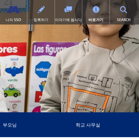
TOG
나의 SSO
등록하기
이야기해 봅시다
바로가기
SEARCH
학교 체육
고등학교 (9~12학년)
전환 교육
프로그램
력
학술적 수상 내역
SAIL 전환 프로그램
1:1 아이패드 정보
설
대학 선이수 과정(AP)
제504조
이러닝
서 열림)
 묻는 질문
캡스톤
학교 폭력 예방
톤카 온라인
락처
미술
디지털 헬스 & 웰니스
(새 창/탭에서 열림)
록
졸업 요건
영어 학습자 (EL)
포츠
국제 바칼로레아(IB)
보건 서비스
포츠 소식
국제학
집에 갇힌
켓
언어 몰입 교육 (9~12학년)
맥키니-벤토 지원 대상 학생
미네토카 연구소
미네톤카 아메리칸 인디언 교육
프로그램
주요 분야: 항공, 자동차, 건설
특수 교육
프로젝트 리드 더 웨이
제1장
부모님
학교 사무실
선장 일지 | MHS 과정 안내서
제9조
톤카 온라인 (보충 자료)