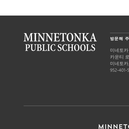
방문해 
미네토카
카운티 로드
미네토카
952-401-