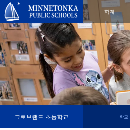
미네토카 공립학교
학계
지역 프로그램
전 학군
지역사회 교육
리더십
심화 학습
우수성 기념 행사
미네토카 유치원 및 ECFE
연차 보고서
컴퓨터 과학 및 코딩
봉사 기념 행사
탐험가 (보육)
학군 정책
디지털 헬스 & 웰니스
지역사회 교육
청소년
교육위원회
언어 몰입 교육
목표를 가진 육아
성인 프로그램
교육감
음악 설정
‘더 푸른 미래를 위한’ 재사용 및 재
행사
미네토카 학군 소개
활용 행사
네비게이터 프로그램
(새 창/탭에서 열림)
지역 지도
톤카가 제공합니다
올베우스(OLWEUS) 학교 폭력 예
사명, 신념 및 비전
방
초등학교
학부모 및 학생 안내서
톤카 온라인
지역 합창단
자랑스러운 점
톤카 과외
직원 명단
청소년 역량 강화
그로브랜드 초등학교
학교
청소년 여가 활동