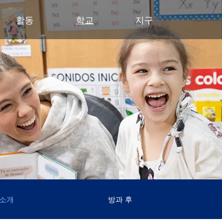
활동
학교
지구
유아기
초등학교
부서
중학교
중학교 (6~8학년)
중학교
파트너
고등
영유아 건강 검진
클리어 스프링스 초등학교
예산 및 재무
활동 - MME
학술적 수상 내역
동부 중학교
후원회
달
유아기 가족 교육(ECFE)
딥헤이븐 초등학교
입찰 및 제안서 모집
활동 - MMW
강좌 안내
웨스트 중학교
사례
시
(새 창/탭에
유아 특수교육 (ECSE)
엑셀시어 초등학교
커뮤니케이션
언어 몰입 교육 (6~8학년)
다이아몬드 클럽
자주
고등학교 활동
고등학교
주니어 익스플로러 어린이집
그로브랜드 초등학교
시설 이용 및 대관
가족 협력 프로그램
연
동아리 및 특별 활동
미네토카 고등학교
미네토카 유치원
미네와슈타 초등학교
인사
미네토카 동창회
등
문의하기
스케닉 하이츠 초등학교
영양 서비스
미네토카 재단
스
(새 창/탭에서 열림)
미네토카 합창단
초등부 (유치원~5학년)
재학생 및 일반 모집
스키퍼스 후원회
스
(새 창/탭에서 열림)
교육 과정
미네토카 밴드
안전 및 보안
톤카 CARES
티
(새 창/탭에서 열림)
초등학생용 웹 링크
미네토카 오케스트라
교육과 학습
톤카 프라이드
(새 창/탭에서 열림)
초등학교 미술 교육
미네토카 극장
기술
(새 창/탭에서 열림)
몰입형 교육 과정 (유치원~5학년)
등록
평가 및 검정
Kindergarten at Minnetonka
학생회
 소개
방과 후
교통
문해력 증진 계획