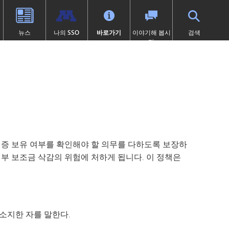
뉴스
나의 SSO
바로가기
이야기해 봅시
검색
다
학교 체육
고등학교 (9~12학년)
전환 교육
프로그램
학술적 수상 내역
SAIL 전환 프로그램
1:1 아이패드 정보
대학 선이수 과정(AP)
제504조
이러닝
 열림)
 묻는 질문
캡스톤
학교 폭력 예방
톤카 온라인
처
미술
디지털 헬스 & 웰니스
(새 창/탭에서 열림)
졸업 요건
영어 학습자 (EL)
츠
국제 바칼로레아(IB)
보건 서비스
츠 소식
국제학
집에 갇힌
증 보유 여부를 확인해야 할 의무를 다하도록 보장하
언어 몰입 교육 (9~12학년)
맥키니-벤토 지원 대상 학생
부 보조금 삭감의 위험에 처하게 됩니다. 이 정책은
미네토카 연구소
미네톤카 아메리칸 인디언 교육
프로그램
주요 분야: 항공, 자동차, 건설
특수 교육
프로젝트 리드 더 웨이
제1장
선장 일지 | MHS 과정 안내서
소지한 자를 말한다.
제9조
톤카 온라인 (보충 자료)