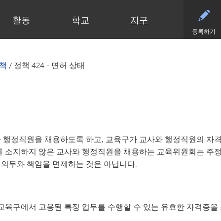
활동
학교
지구
등록하기
유아기
초등학교
부서
중학교
중학교 (6~8학년)
중학교
파트너
고등
영유아 건강 검진
클리어 스프링스 초등학교
예산 및 재무
활동 - MME
학술적 수상 내역
동부 중학교
후원회
달력
책
/
정책 424 - 면허 상태
유아기 가족 교육(ECFE)
딥헤이븐 초등학교
입찰 및 제안서 모집
활동 - MMW
강좌 안내
웨스트 중학교
사례
시설
(새 창/탭에서
유아 특수교육 (ECSE)
엑셀시어 초등학교
커뮤니케이션
언어 몰입 교육 (6~8학년)
다이아몬드 클럽
자주
고등학교 활동
고등학교
주니어 익스플로러 어린이집
그로브랜드 초등학교
시설 이용 및 대관
가족 협력 프로그램
연락
동아리 및 특별 활동
미네토카 고등학교
미네토카 유치원
미네와슈타 초등학교
인사
미네토카 동창회
등록
문의하기
스케닉 하이츠 초등학교
영양 서비스
미네토카 재단
스포
(새 창/탭에서 열림)
미네토카 합창단
초등부 (유치원~5학년)
재학생 및 일반 모집
스키퍼스 후원회
스포
와 행정직원을 채용하도록 하고, 교육구가 교사와 행정직원의 자격
(새 창/탭에서 열림)
교육 과정
미네토카 밴드
안전 및 보안
톤카 CARES
티켓
를 소지하지 않은 교사와 행정직원을 채용하는 교육위원회는 주정
(새 창/탭에서 열림)
초등학생용 웹 링크
미네토카 오케스트라
교육과 학습
톤카 프라이드
 의무와 책임을 면제하는 것은 아닙니다.
(새 창/탭에서 열림)
초등학교 미술 교육
미네토카 극장
기술
(새 창/탭에서 열림)
몰입형 교육 과정 (유치원~5학년)
등록
평가 및 검정
Kindergarten at Minnetonka
학생회
교통
문해력 증진 계획
교육구에서 고용된 특정 업무를 수행할 수 있는 유효한 자격증을 