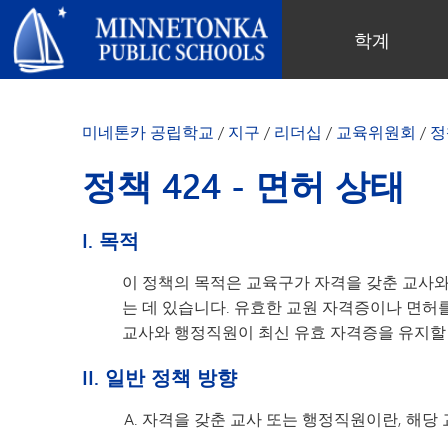
미네토카 공립학교
학계
지역 프로그램
전 학군
지역사회 교육
리더십
심화 학습
우수성 기념 행사
미네토카 유치원 및 ECFE
연차 보고서
미네톤카 공립학교
/
지구
/
리더십
/
교육위원회
/
정
컴퓨터 과학 및 코딩
봉사 기념 행사
탐험가 (보육)
학군 정책
디지털 헬스 & 웰니스
지역사회 교육
청소년
교육위원회
정책 424 - 면허 상태
언어 몰입 교육
목표를 가진 육아
성인 프로그램
교육감
음악 설정
‘더 푸른 미래를 위한’ 재사용 및 재
행사
미네토카 학군 소개
I. 목적
활용 행사
네비게이터 프로그램
(새 창/탭에서 열림)
지역 지도
톤카가 제공합니다
올베우스(OLWEUS) 학교 폭력 예
이 정책의 목적은 교육구가 자격을 갖춘 교사
사명, 신념 및 비전
방
는 데 있습니다. 유효한 교원 자격증이나 면허
초등학교
학부모 및 학생 안내서
톤카 온라인
교사와 행정직원이 최신 유효 자격증을 유지할
지역 합창단
자랑스러운 점
톤카 과외
직원 명단
II. 일반 정책 방향
청소년 역량 강화
청소년 여가 활동
자격을 갖춘 교사 또는 행정직원이란, 해당 