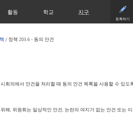
활동
학교
지구
등록하기
유아기
초등학교
부서
중학교
중학교 (6~8학년)
중학교
파트너
고등
영유아 건강 검진
클리어 스프링스 초등학교
예산 및 재무
활동 - MME
학술적 수상 내역
동부 중학교
후원회
달력
책
/
정책 203.6 - 동의 안건
유아기 가족 교육(ECFE)
딥헤이븐 초등학교
입찰 및 제안서 모집
활동 - MMW
강좌 안내
웨스트 중학교
사례
시설
(새 창/탭에서
유아 특수교육 (ECSE)
엑셀시어 초등학교
커뮤니케이션
언어 몰입 교육 (6~8학년)
다이아몬드 클럽
자주
고등학교 활동
고등학교
주니어 익스플로러 어린이집
그로브랜드 초등학교
시설 이용 및 대관
가족 협력 프로그램
연락
동아리 및 특별 활동
미네토카 고등학교
미네토카 유치원
미네와슈타 초등학교
인사
미네토카 동창회
등록
문의하기
스케닉 하이츠 초등학교
영양 서비스
미네토카 재단
스포
(새 창/탭에서 열림)
미네토카 합창단
초등부 (유치원~5학년)
재학생 및 일반 모집
스키퍼스 후원회
스포
시회의에서 안건을 처리할 때 동의 안건 목록을 사용할 수 있도록
(새 창/탭에서 열림)
교육 과정
미네토카 밴드
안전 및 보안
톤카 CARES
티켓
(새 창/탭에서 열림)
초등학생용 웹 링크
미네토카 오케스트라
교육과 학습
톤카 프라이드
(새 창/탭에서 열림)
초등학교 미술 교육
미네토카 극장
기술
(새 창/탭에서 열림)
몰입형 교육 과정 (유치원~5학년)
등록
위해, 위원회는 일상적인 안건, 논란의 여지가 없는 안건 또는 이
평가 및 검정
Kindergarten at Minnetonka
학생회
교통
문해력 증진 계획