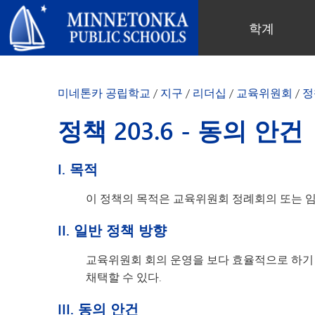
미네토카 공립학교
학계
지역 프로그램
전 학군
지역사회 교육
리더십
심화 학습
우수성 기념 행사
미네토카 유치원 및 ECFE
연차 보고서
미네톤카 공립학교
/
지구
/
리더십
/
교육위원회
/
정
컴퓨터 과학 및 코딩
봉사 기념 행사
탐험가 (보육)
학군 정책
디지털 헬스 & 웰니스
지역사회 교육
청소년
교육위원회
정책 203.6 - 동의 안건
언어 몰입 교육
목표를 가진 육아
성인 프로그램
교육감
음악 설정
‘더 푸른 미래를 위한’ 재사용 및 재
행사
미네토카 학군 소개
I. 목적
활용 행사
네비게이터 프로그램
(새 창/탭에서 열림)
지역 지도
톤카가 제공합니다
올베우스(OLWEUS) 학교 폭력 예
이 정책의 목적은 교육위원회 정례회의 또는 임
사명, 신념 및 비전
방
초등학교
학부모 및 학생 안내서
톤카 온라인
II. 일반 정책 방향
지역 합창단
자랑스러운 점
톤카 과외
직원 명단
교육위원회 회의 운영을 보다 효율적으로 하기 
청소년 역량 강화
채택할 수 있다.
청소년 여가 활동
III. 동의 안건