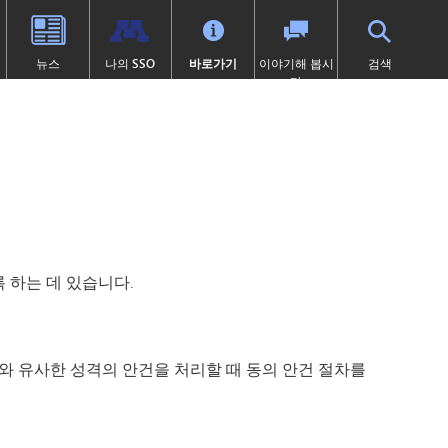
뉴스
나의 SSO
바로가기
이야기해 봅시
검색
다
학교 체육
고등학교 (9~12학년)
전환 교육
프로그램
학술적 수상 내역
SAIL 전환 프로그램
1:1 아이패드 정보
대학 선이수 과정(AP)
제504조
이러닝
 열림)
 묻는 질문
캡스톤
학교 폭력 예방
톤카 온라인
처
미술
디지털 헬스 & 웰니스
(새 창/탭에서 열림)
졸업 요건
영어 학습자 (EL)
츠
국제 바칼로레아(IB)
보건 서비스
츠 소식
국제학
집에 갇힌
 하는 데 있습니다.
언어 몰입 교육 (9~12학년)
맥키니-벤토 지원 대상 학생
미네토카 연구소
미네톤카 아메리칸 인디언 교육
프로그램
주요 분야: 항공, 자동차, 건설
와 유사한 성격의 안건을 처리할 때 동의 안건 절차를
특수 교육
프로젝트 리드 더 웨이
제1장
선장 일지 | MHS 과정 안내서
제9조
톤카 온라인 (보충 자료)