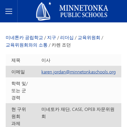
미네토카 공립학교
Toggle Menu
미네톤카 공립학교
/
지구
/
리더십
/
교육위원회
/
교육위원회와의 소통
/
카렌 조던
제목
이사
이메일
karen.jordan@minnetonkaschools.org
학력 및/
또는 군
경력
현 구위
미네토카 재단, CASE, OPEB 자문위원
원회
회
과제